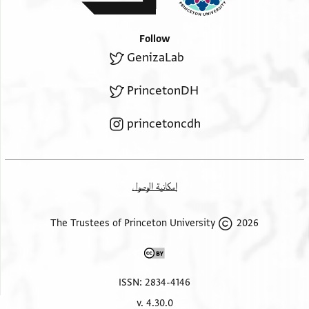
Follow
GenizaLab
PrincetonDH
princetoncdh
إمكانية الوصول
2026 The Trustees of Princeton University
ISSN: 2834-4146
v. 4.30.0