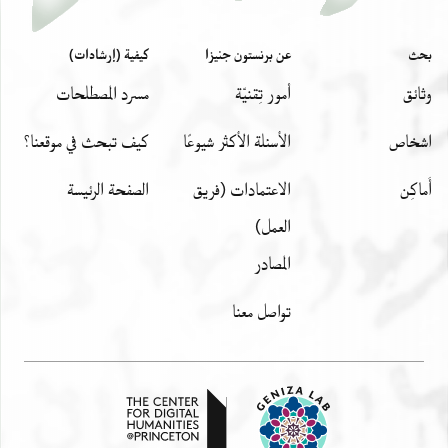
بحث
عن برنستون جنيزا
كيفية (إرشادات)
وثائق
أمور تِقنيّة
مسرد المصطلحات
اشخاص
الأسئلة الأكثر شيوعًا
كيف تبحث في موقعنا؟
أَماكِن
الاعتمادات (فريق
الصفحة الرئيسة
العمل)
المصادر
تواصل معنا