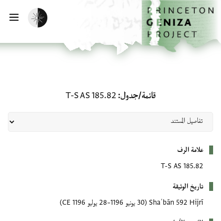
لصفحة الرئيسية
خطي إلى المحتوى الرئيسي
تفعيل الوضع المظلم
فتح 
قائمة/جدول: T-S AS 185.82
قائمة/جدول
T-S AS 185.82
بيانات التعريف
علامة الرف
T-S AS 185.82
تاريخ الوثيقة
Shaʿbān 592 Hijrī
(30 يونيو 1196–28 يوليو 1196 CE)