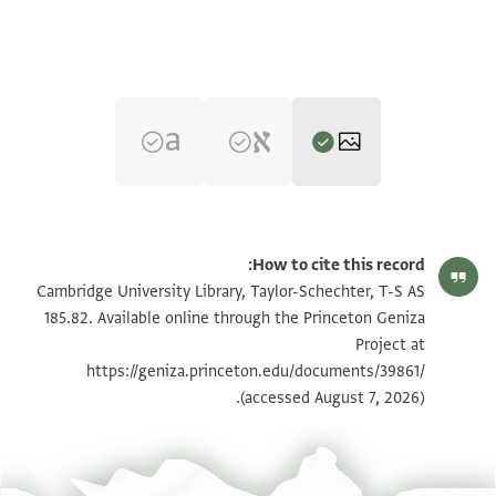
T-S AS 185.82 1r
تكبير و تدوير
How to cite this record:
T-S AS 185.82 1v
تكبير و تدوير
Cambridge University Library, Taylor-Schechter, T-S AS
185.82. Available online through the Princeton Geniza
Project at
بيان أذونات الصورة
https://geniza.princeton.edu/documents/39861/
(accessed August 7, 2026).