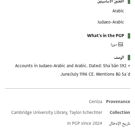
اللغتين الأساسيتين
Arabic
Judaeo-Arabic
What's in the PGP
صورة
الوصف
Accounts in Judaeo-Arabic and Arabic. Dated: Shaʿbān 592 =
June/July 1196 CE. Mentions Bū Saʿd.
Geniza
Provenance
Additional metadata
Cambridge University Library, Taylor-Schechter
Collection
تاريخ الإدخال
In PGP since 2024