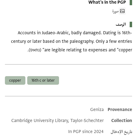
What's in the PGP
صورة
الوصف
Accounts in Judaeo-Arabic, badly damaged. Dating is 16th-
century or later based on the paleography. Only a few entries
are legible relating to expenses and "copper" (נחאס).
العلامات
copper
16th c or later
Geniza
Provenance
Additional metadata
Cambridge University Library, Taylor-Schechter
Collection
تاريخ الإدخال
In PGP since 2024