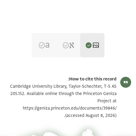
T-S AS 205.152 1r
تكبير و تدوير
How to cite this record:
T-S AS 205.152 1v
تكبير و تدوير
Cambridge University Library, Taylor-Schechter, T-S AS
205.152. Available online through the Princeton Geniza
Project at
بيان أذونات الصورة
https://geniza.princeton.edu/documents/39846/
(accessed August 8, 2026).