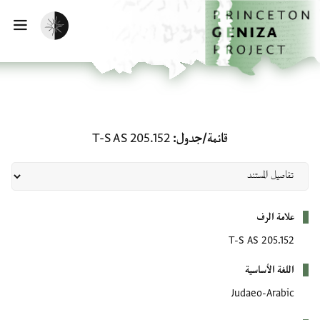
لصفحة الرئيسية
خطي إلى المحتوى الرئيسي
تفعيل الوضع المظلم
فتح 
قائمة/جدول: T-S AS 205.152
قائمة/جدول
T-S AS 205.152
بيانات التعريف
علامة الرف
T-S AS 205.152
اللغة الأساسية
Judaeo-Arabic