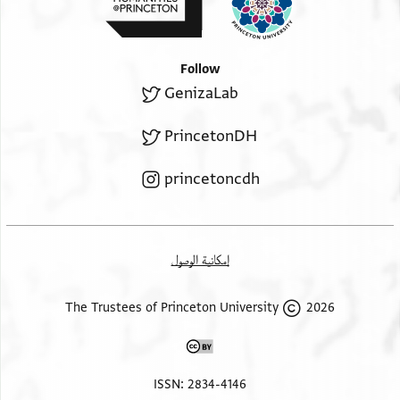
Follow
GenizaLab
PrincetonDH
princetoncdh
إمكانية الوصول
2026 The Trustees of Princeton University
ISSN: 2834-4146