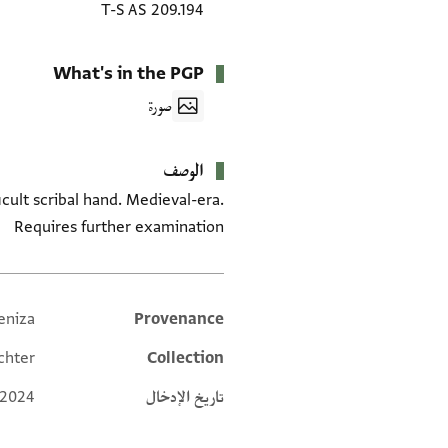
T-S AS 209.194
What's in the PGP
صورة
الوصف
icult scribal hand. Medieval-era.
Requires further examination
eniza
Provenance
Additional metadata
chter
Collection
تاريخ الإدخال
 2024