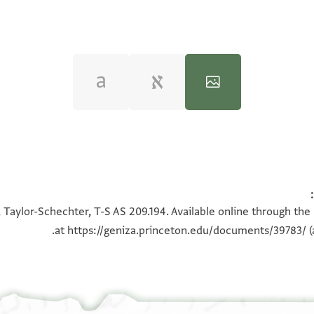
100%
100%
 Taylor-Schechter, T-S AS 209.194. Available online through the
at
https://geniza.princeton.edu/documents/39783/
(