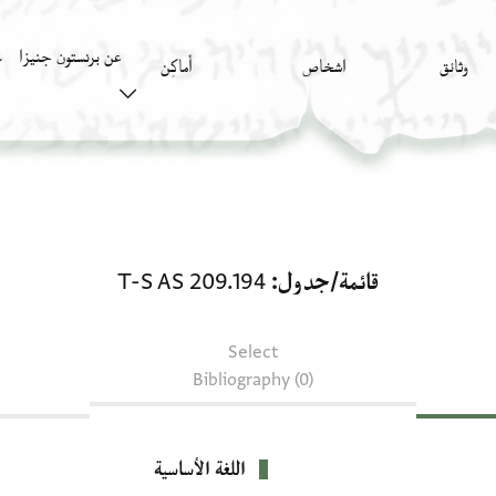
عن برنستون جنيزا
وثائق
اشخاص
أَماكِن
ك
قائمة/جدول: T-S AS 209.194
قائمة/جدول
T-S AS 209.194
Select
Bibliography (0)
اللغة الأساسية