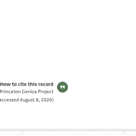
T-S AS 209.194 1v
T-S AS 209.194 1r
بيان أذونات الصورة
How to cite this record:
 Princeton Geniza Project
accessed August 8, 2026).