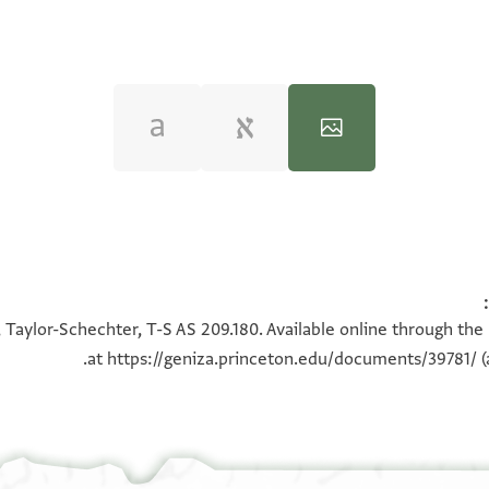
100%
100%
 Taylor-Schechter, T-S AS 209.180. Available online through the
at
https://geniza.princeton.edu/documents/39781/
(