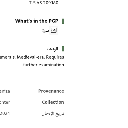
T-S AS 209.180
What's in the PGP
صورة
الوصف
umerals. Medieval-era. Requires
further examination.
eniza
Provenance
Additional metadata
chter
Collection
تاريخ الإدخال
 2024