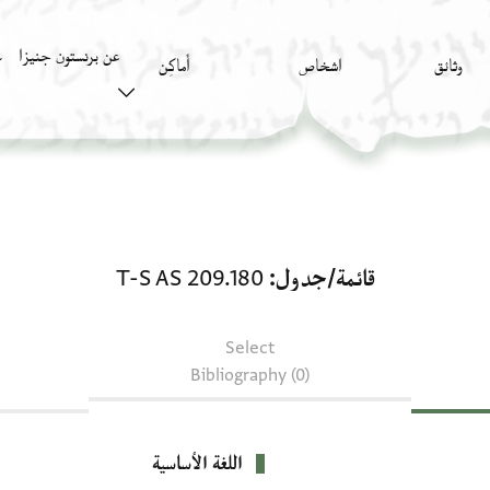
عن برنستون جنيزا
وثائق
اشخاص
أَماكِن
ك
قائمة/جدول: T-S AS 209.180
قائمة/جدول
T-S AS 209.180
Select
Bibliography (0)
اللغة الأساسية