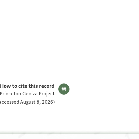
T-S AS 209.180 1v
T-S AS 209.180 1r
بيان أذونات الصورة
How to cite this record:
 Princeton Geniza Project
accessed August 8, 2026).