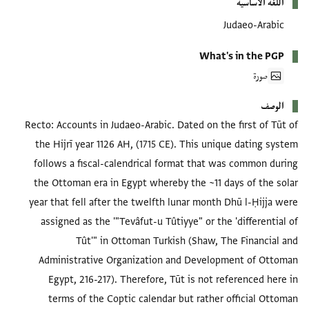
اللغة الأساسية
Judaeo-Arabic
What's in the PGP
صورة
الوصف
Recto: Accounts in Judaeo-Arabic. Dated on the first of Tūt of
the Hijrī year 1126 AH, (1715 CE). This unique dating system
follows a fiscal-calendrical format that was common during
the Ottoman era in Egypt whereby the ~11 days of the solar
year that fell after the twelfth lunar month Dhū l-Ḥijja were
assigned as the '"Tevâfut-u Tûtiyye" or the 'differential of
Tût'" in Ottoman Turkish (Shaw, The Financial and
Administrative Organization and Development of Ottoman
Egypt, 216-217). Therefore, Tūt is not referenced here in
terms of the Coptic calendar but rather official Ottoman