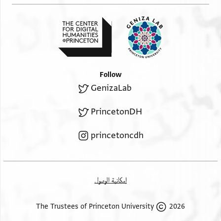
Follow
GenizaLab
PrincetonDH
princetoncdh
إمكانية الوصول
2026 The Trustees of Princeton University