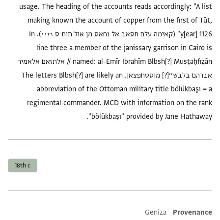
usage. The heading of the accounts reads accordingly: "A list
making known the account of copper from the first of Tūt,
y[ear] 1126" (קאימה עלם חסאב אל נחאס מן אול תות ס ١١٢٦). In
line three a member of the janissary garrison in Cairo is
named: al-Emīr Ibrahīm Blbsh[?] Musṭaḥfiẓān // אלתזאם אלאמיר
אברהם בלבש׳׳[?] מוסטחפצאן. The letters Blbsh[?] are likely an
abbreviation of the Ottoman military title bölükbaşı = a
regimental commander. MCD with information on the rank
"bölükbaşı" provided by Jane Hathaway.
العلامات
18th c
Geniza
Provenance
Additional metadata