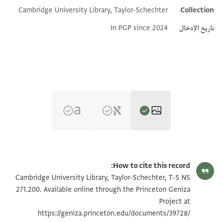
Cambridge University Library, Taylor-Schechter
Collection
تاريخ الإدخال
In PGP since 2024
T-S NS 271.200 1r
تكبير و تدوير
How to cite this record:
T-S NS 271.200 1v
Cambridge University Library, Taylor-Schechter, T-S NS
271.200. Available online through the Princeton Geniza
Project at
بيان أذونات الصورة
https://geniza.princeton.edu/documents/39728/