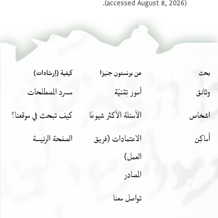
(accessed August 8, 2026).
عرض :
T-S NS 271.200
بحث
عن برنستون جنيزا
كيفية (إرشادات)
وثائق
أمور تِقنيّة
مسرد المصطلحات
اشخاص
الأسئلة الأكثر شيوعًا
كيف تبحث في موقعنا؟
أَماكِن
الاعتمادات (فريق
الصفحة الرئيسة
العمل)
المصادر
تواصل معنا