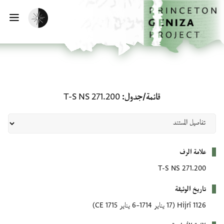
لصفحة الرئيسية
خطي إلى المحتوى الرئيسي
تفعيل الوضع المظلم
فتح 
قائمة/جدول: T-S NS 271.200
قائمة/جدول
T-S NS 271.200
بيانات التعريف
علامة الرف
T-S NS 271.200
تاريخ الوثيقة
1126 Hijrī
(17 يناير 1714–6 يناير 1715 CE)