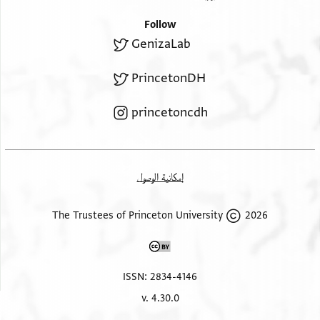
Follow
GenizaLab
PrincetonDH
princetoncdh
إمكانية الوصول
2026 The Trustees of Princeton University
ISSN: 2834-4146
v. 4.30.0