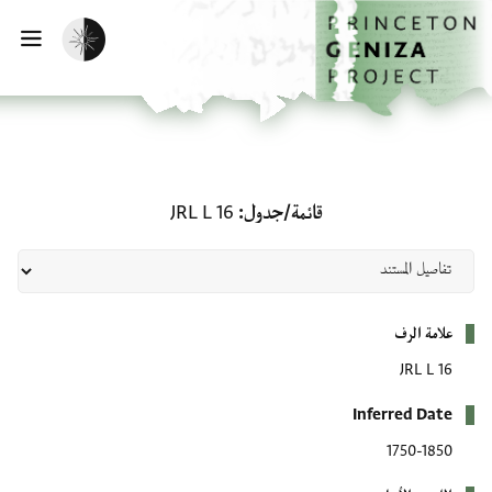
الصفحة الرئيسية
تخطي إلى المحتوى الرئيسي
تفعيل الوضع المظلم
فتح
قائمة/جدول: JRL L 16
قائمة/جدول
JRL L 16
بيانات التعريف
علامة الرف
JRL L 16
Inferred Date
1750-1850