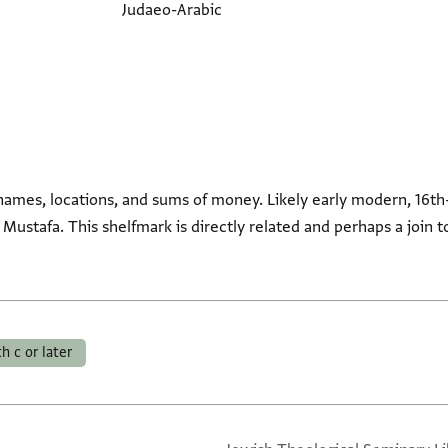
Judaeo-Arabic
names, locations, and sums of money. Likely early modern, 16th-c
 Mustafa. This shelfmark is directly related and perhaps a join
th c or later