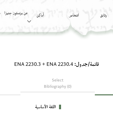
عن برنستون جنيزا
وثائق
اشخاص
أَماكِن
ك
قائمة/جدول: ENA 2230.4 + ENA 2230.3
قائمة/جدول
ENA 2230.4
+
ENA 2230.3
Select
Bibliography (0)
اللغة الأساسية