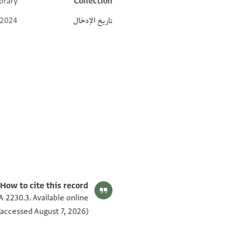
brary
Collection
Additional metadata
تاريخ الإدخال
 2024
ENA 2230.4 verso
ENA 2230.3 verso
ENA 2230.4 recto
ENA 2230.3 recto
بيان أذونات الصورة
How to cite this record:
 2230.3. Available online
accessed August 7, 2026).