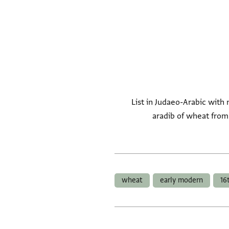
List in Judaeo-Arabic with 
aradib of wheat from
wheat
early modern
16