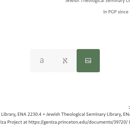
Jewish Theological Seminary Li
In PGP since
100%
100%
100%
100%
Library, ENA 2230.4 + Jewish Theological Seminary Library, ENA
iza Project at
https://geniza.princeton.edu/documents/39720/
(