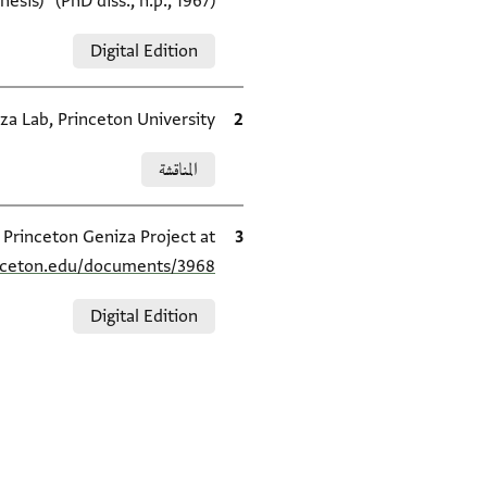
hesis)" (PhD diss., n.p., 1967).
Relation to document
Digital Edition
الاقتباس المرجعي
za Lab, Princeton University.
Relation to document
المناقشة
الاقتباس المرجعي
e Princeton Geniza Project at
inceton.edu/documents/3968/
Relation to document
Digital Edition