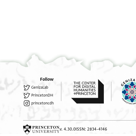
Gershon Weiss, "Documen
verso
°
°
Follow
GenizaLab
PrincetonDH
princetoncdh
v. 4.30.0
ISSN: 2834-4146