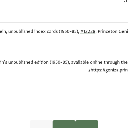
T
tein, unpublished index cards (1950–85),
#12228
. Princeton Geni
ein's unpublished edition (1950–85), available online through th
.
https://geniza.pr