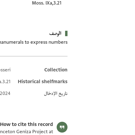
Moss. IXa,3.21
الوصف
phanumerals to express numbers.
sseri
Collection
Additional metadata
a.3.21
Historical shelfmarks
تاريخ الإدخال
 2024
How to cite this record:
rinceton Geniza Project at