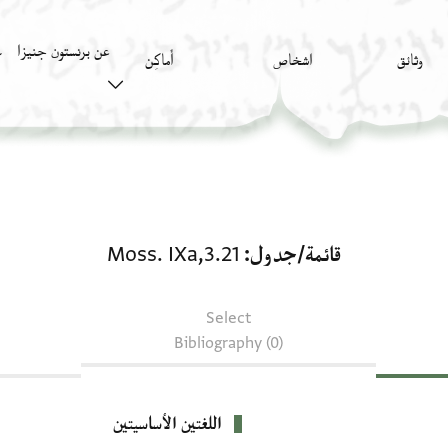
عن برنستون جنيزا
وثائق
اشخاص
أَماكِن
ك
قائمة/جدول: Moss. IXa,3.21
قائمة/جدول
Moss. IXa,3.21
Select
Bibliography (0)
اللغتين الأساسيتين