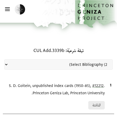
لصفحة الرئيسية
خطي إلى المحتوى الرئيسي
تفعيل الوضع المظلم
فتح 
منحة في ثيقة شرعيّة: CUL Add.3339b
ثيقة شرعيّة
CUL Add.3339b
.
#12212
الاقتباس المرجعي
S. D. Goitein, unpublished index cards (1950–85),
Princeton Geniza Lab, Princeton University.
Relation to document
المناقشة