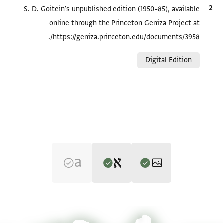
الاقتباس المرجعي
S. D. Goitein's unpublished edition (1950–85), available
online through the Princeton Geniza Project at
.
https://geniza.princeton.edu/documents/3958/
Relation to document
Digital Edition
Editor: Goitein, S. D.
CUL Add.3339b 1r
تكبير و تدوير
S. D. Goitein's unpublished edition (1950–85).