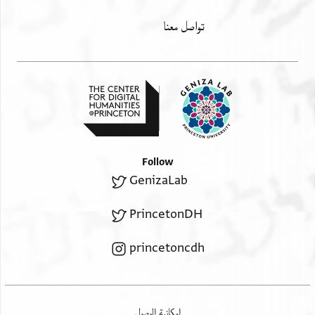
تواصل معنا
Follow
GenizaLab
PrincetonDH
princetoncdh
إمكانية الوصول