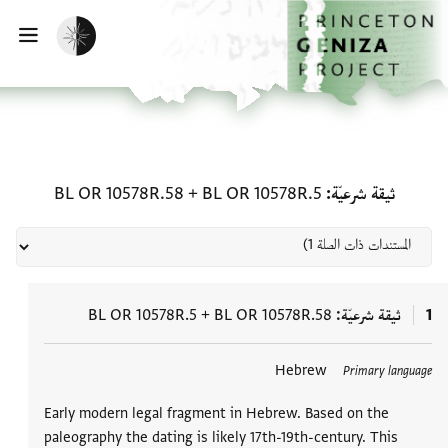
الصفحة الرئيسية
تخطي إلى المحتوى الرئيسي
تفعيل الوضع المظلم
فتح
المستندات ذات الصلة لـ ثيقة شرعيّة: R 10578R.5 + BL OR 10578R.58
ثيقة شرعيّة
BL OR 10578R.5
+
BL OR 10578R.58
1
ثيقة شرعيّة
BL OR 10578R.58
+
BL OR 10578R.5
العلامات
Hebrew
Primary language
Early modern legal fragment in Hebrew. Based on the
paleography the dating is likely 17th-19th-century. This