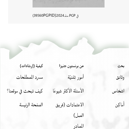
PGPID
في PGP منذ
2024
39560
عرض تفاصي
بحث
عن برنستون جنيزا
كيفية (إرشادات)
وثائق
أمور تِقنيّة
مسرد المصطلحات
اشخاص
الأسئلة الأكثر شيوعًا
كيف تبحث في موقعنا؟
أَماكِن
الاعتمادات (فريق
الصفحة الرئيسة
العمل)
المصادر