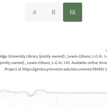
100%
100%
100%
100%
dge University Library (jointly owned) , Lewis-Gibson, L-G Ar. I
jointly owned) , Lewis-Gibson, L-G Ar. I.45. Available online th
Project at
https://geniza.princeton.edu/documents/39469/
(