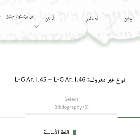
عن برنستون جنيزا
وثائق
اشخاص
أَماكِن
ك
نوع غير معروف: L-G Ar. I.46 + L-G Ar. I.45
نوع غير معروف
L-G Ar. I.46
+
L-G Ar. I.45
Select
Bibliography (0)
اللغة الأساسية