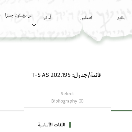
عن برنستون جنيزا
وثائق
اشخاص
أَماكِن
ك
قائمة/جدول: T-S AS 202.195
قائمة/جدول
T-S AS 202.195
Select
Bibliography (0)
اللغات الأساسية