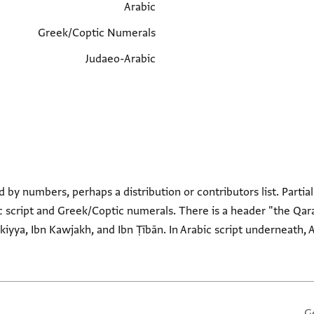
Arabic
Greek/Coptic Numerals
Judaeo-Arabic
by numbers, perhaps a distribution or contributors list. Parti
ic script and Greek/Coptic numerals. There is a header "the Qara
yya, Ibn Kawjakh, and Ibn Ṭībān. In Arabic script underneath, 
G