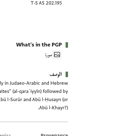
T-S AS 202.195
What's in the PGP
صورة
الوصف
ally in Judaeo-Arabic and Hebrew
ites" (al-qaraʾiyyīn) followed by
Abū l-Surūr and Abū l-Ḥusayn (or
Abū l-Khayr?).
eniza
Provenance