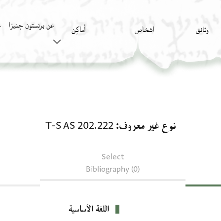
عن برنستون جنيزا
وثائق
اشخاص
أَماكِن
ك
نوع غير معروف: T-S AS 202.222
نوع غير معروف
T-S AS 202.222
Select
Bibliography (0)
اللغة الأساسية