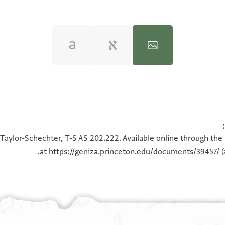
100%
100%
 Taylor-Schechter, T-S AS 202.222. Available online through the
at
https://geniza.princeton.edu/documents/39457/
(