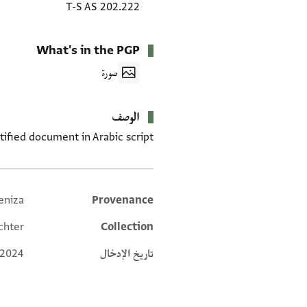
T-S AS 202.222
What's in the PGP
صورة
الوصف
ified document in Arabic script.
eniza
Provenance
Additional metadata
chter
Collection
تاريخ الإدخال
 2024