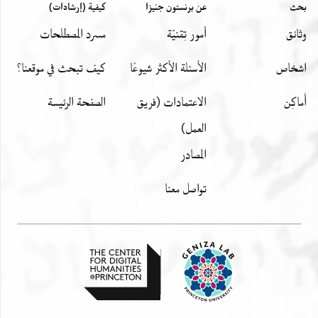
بحث
عن برنستون جنيزا
كيفية (إرشادات)
وثائق
أمور تِقنيّة
مسرد المصطلحات
اشخاص
الأسئلة الأكثر شيوعًا
كيف تبحث في موقعنا؟
أَماكِن
الاعتمادات (فريق
الصفحة الرئيسة
العمل)
المصادر
تواصل معنا