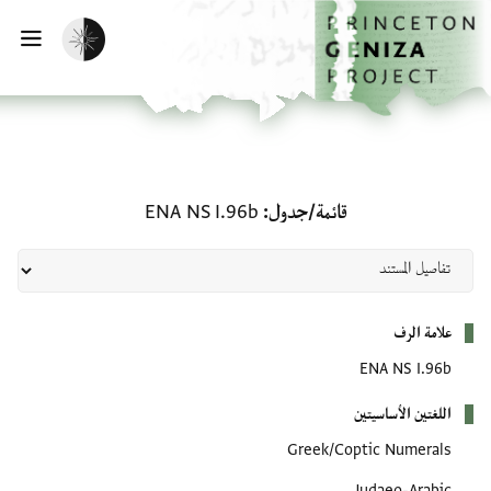
لصفحة الرئيسية
خطي إلى المحتوى الرئيسي
تفعيل الوضع المظلم
فتح 
قائمة/جدول: ENA NS I.96b
قائمة/جدول
ENA NS I.96b
بيانات التعريف
علامة الرف
ENA NS I.96b
اللغتين الأساسيتين
Greek/Coptic Numerals
Judaeo-Arabic