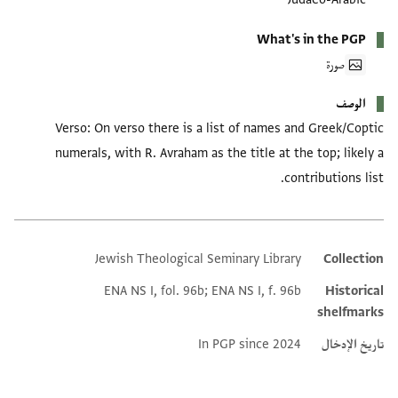
What's in the PGP
صورة
الوصف
Verso: On verso there is a list of names and Greek/Coptic
numerals, with R. Avraham as the title at the top; likely a
contributions list.
Jewish Theological Seminary Library
Collection
Additional metadata
ENA NS I, fol. 96b; ENA NS I, f. 96b
Historical
shelfmarks
تاريخ الإدخال
In PGP since 2024