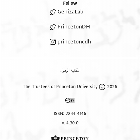
Follow
GenizaLab
PrincetonDH
princetoncdh
إمكانية الوصول
2026 The Trustees of Princeton University
ISSN: 2834-4146
v. 4.30.0