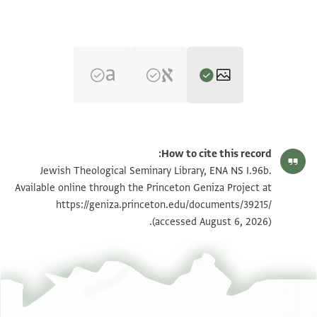
ENA NS I.96b 2
تكبير و تدوير
How to cite this record:
ENA NS I.96b 1
Jewish Theological Seminary Library, ENA NS I.96b.
Available online through the Princeton Geniza Project at
https://geniza.princeton.edu/documents/39215/
بيان أذونات الصورة
(accessed August 6, 2026).
عرض :
ENA NS I.96b