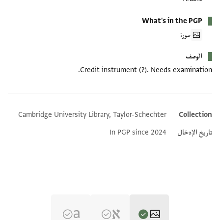
What's in the PGP
صورة
الوصف
Credit instrument (?). Needs examination.
Cambridge University Library, Taylor-Schechter
Collection
Additional metadata
تاريخ الإدخال
In PGP since 2024