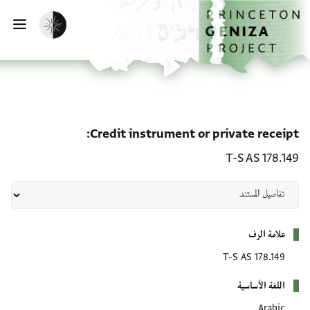
لصفحة الرئيسية
خطي إلى المحتوى الرئيسي
تفعيل الوضع المظلم
فتح 
e receipt: T-S AS 178.149
Credit instrument or private receipt
T-S AS 178.149
بيانات التعريف
علامة الرف
T-S AS 178.149
اللغة الأساسية
Arabic