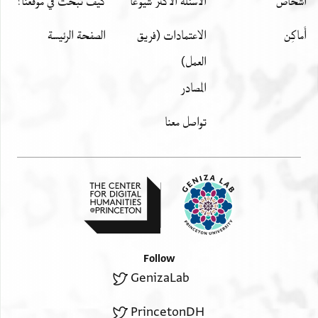
اشخاص
الأسئلة الأكثر شيوعًا
كيف تبحث في موقعنا؟
أَماكِن
الاعتمادات (فريق
الصفحة الرئيسة
العمل)
المصادر
تواصل معنا
Follow
GenizaLab
PrincetonDH