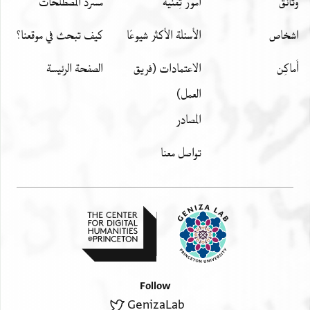
وثائق
أمور تِقنيّة
مسرد المصطلحات
اشخاص
الأسئلة الأكثر شيوعًا
كيف تبحث في موقعنا؟
أَماكِن
الاعتمادات (فريق
الصفحة الرئيسة
العمل)
المصادر
تواصل معنا
Follow
GenizaLab