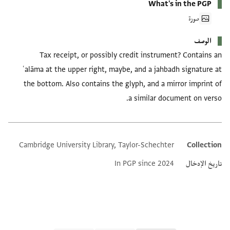
What's in the PGP
صورة
الوصف
Tax receipt, or possibly credit instrument? Contains an
ʿalāma at the upper right, maybe, and a jahbadh signature at
the bottom. Also contains the glyph, and a mirror imprint of
a similar document on verso.
Cambridge University Library, Taylor-Schechter
Collection
Additional metadata
تاريخ الإدخال
In PGP since 2024