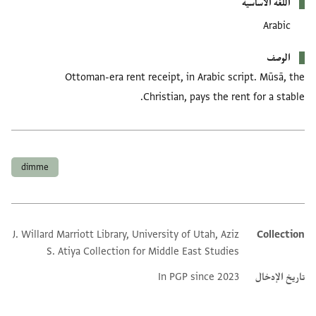
اللغة الأساسية
Arabic
الوصف
Ottoman-era rent receipt, in Arabic script. Mūsā, the
Christian, pays the rent for a stable.
العلامات
dimme
J. Willard Marriott Library, University of Utah, Aziz
Collection
Additional metadata
S. Atiya Collection for Middle East Studies
تاريخ الإدخال
In PGP since 2023