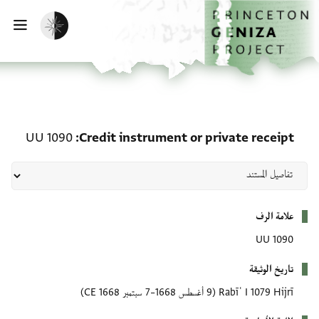
الصفحة الرئيسية
تخطي إلى المحتوى الرئيسي
تفعيل الوضع المظلم
فتح
private receipt: UU 1090
UU 1090
Credit instrument or private receipt
بيانات التعريف
علامة الرف
UU 1090
تاريخ الوثيقة
Rabīʿ I 1079 Hijrī
(9 أغسطس 1668–7 سبتمبر 1668 CE)