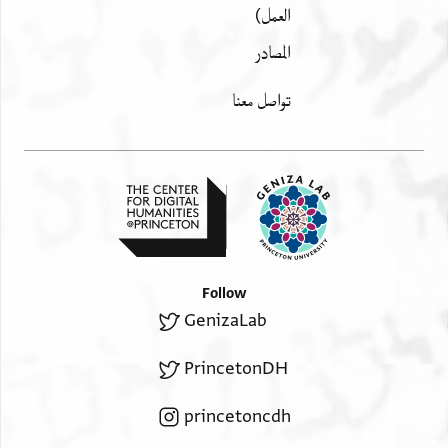
العمل)
المصادر
تواصل معنا
Follow
GenizaLab
PrincetonDH
princetoncdh