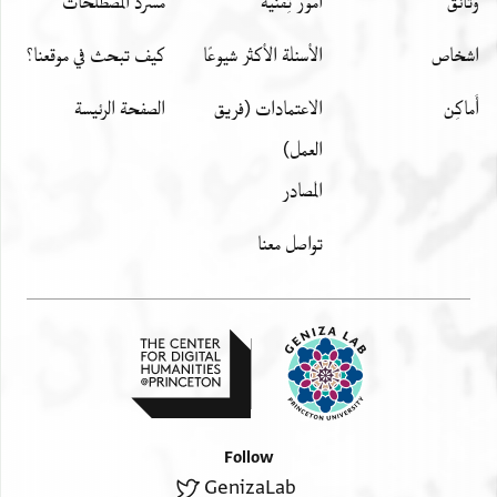
وثائق
أمور تِقنيّة
مسرد المصطلحات
اشخاص
الأسئلة الأكثر شيوعًا
كيف تبحث في موقعنا؟
أَماكِن
الاعتمادات (فريق
الصفحة الرئيسة
العمل)
المصادر
تواصل معنا
Follow
GenizaLab