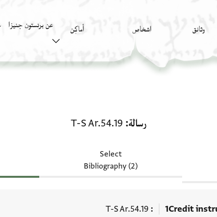
عن برنستون جنيزا
وثائق
اشخاص
أَماكِن
ك
المستندات ذات الصلة لـ رسالة: T-S Ar.54.19
رسالة
T-S Ar.54.19
Select
Bibliography (2)
T-S Ar.54.19
1
Credit inst