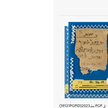
في PGP منذ
2023
PGPID
39121