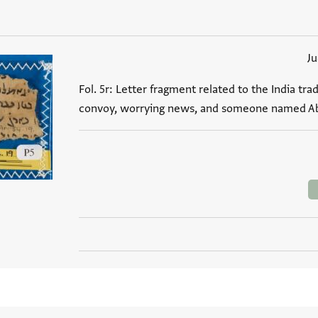
J
Fol. 5r: Letter fragment related to the India tr
convoy, worrying news, and someone named Ab