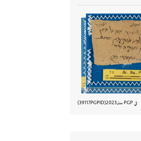
في PGP منذ
2023
PGPID
39117
عرض تفاصيل المستند