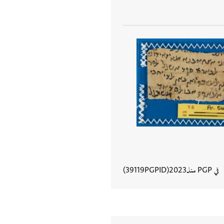
في PGP منذ
2023
PGPID
39119
عرض تفاصيل المستند