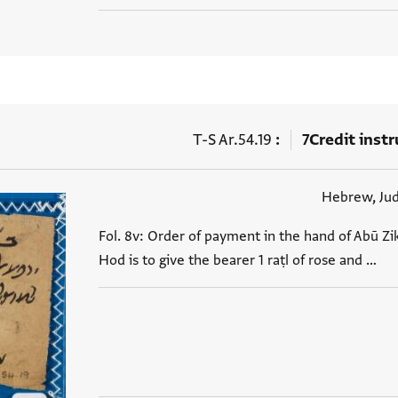
T-S Ar.54.19
7
Credit inst
Hebrew, Ju
Fol. 8v: Order of payment in the hand of Abū Zi
Hod is to give the bearer 1 raṭl of rose and …