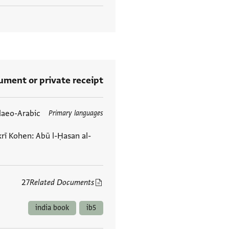
rument or private receipt
daeo-Arabic
Primary languages
العلامات
krī Kohen: Abū l-Ḥasan al-
27
Related Documents
india book
ib5