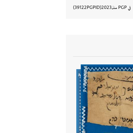
في PGP منذ
2023
PGPID
39122
عرض تفاصيل المستند