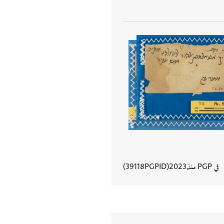
في PGP منذ
2023
PGPID
39118
عرض تفاصيل المستند