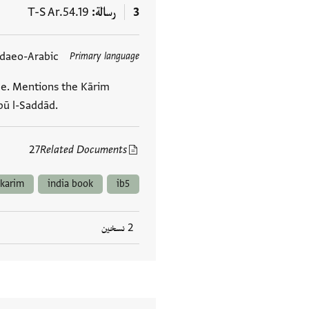
3
رسالة
T-S Ar.54.19
udaeo-Arabic
Primary language
العلامات
ade. Mentions the Kārim
ū l-Saddād.
27
Related Documents
karim
india book
ib5
2 نسخين