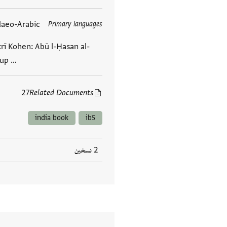
daeo-Arabic
Primary languages
العلامات
krī Kohen: Abū l-Ḥasan al-
rup …
27
Related Documents
india book
ib5
2 نسخين