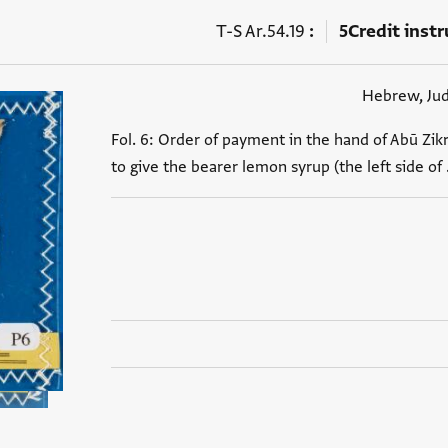
T-S Ar.54.19
5
Credit inst
Hebrew, Ju
Fol. 6: Order of payment in the hand of Abū Zik
to give the bearer lemon syrup (the left side of