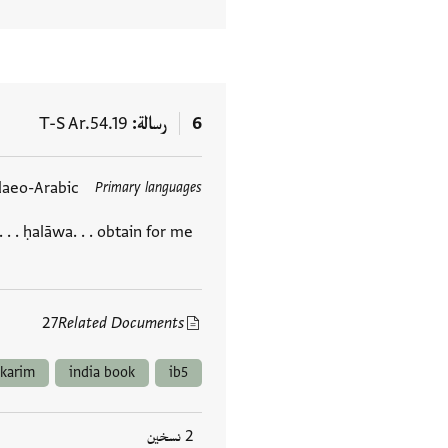
6
رسالة
T-S Ar.54.19
daeo-Arabic
Primary languages
العلامات
 . . ḥalāwa. . . obtain for me
27
Related Documents
karim
india book
ib5
2 نسخين