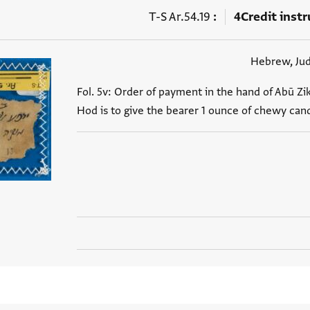
T-S Ar.54.19
4
Credit inst
Hebrew, Ju
Fol. 5v: Order of payment in the hand of Abū Zi
Hod is to give the bearer 1 ounce of chewy can