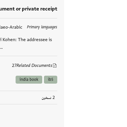
rument or private receipt
daeo-Arabic
Primary languages
العلامات
rī Kohen: The addressee is
 …
27
Related Documents
india book
ib5
2 نسخين