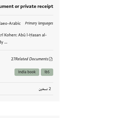
rument or private receipt
daeo-Arabic
Primary languages
العلامات
krī Kohen: Abū l-Ḥasan al-
dy …
27
Related Documents
india book
ib5
2 نسخين