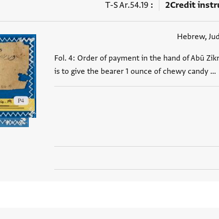
T-S Ar.54.19
2
Credit inst
Hebrew, Ju
Fol. 4: Order of payment in the hand of Abū Zik
is to give the bearer 1 ounce of chewy candy …