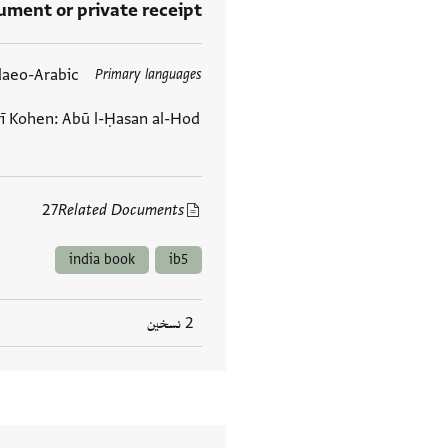
rument or private receipt
daeo-Arabic
Primary languages
العلامات
rī Kohen: Abū l-Ḥasan al-Hod
27
Related Documents
india book
ib5
2 نسخين