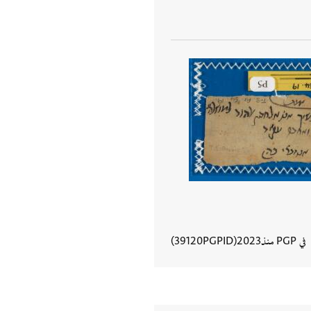
في PGP منذ
2023
PGPID
39120
عرض تفاصيل المستند