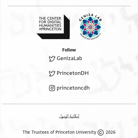
Follow
GenizaLab
PrincetonDH
princetoncdh
إمكانية الوصول
2026 The Trustees of Princeton University