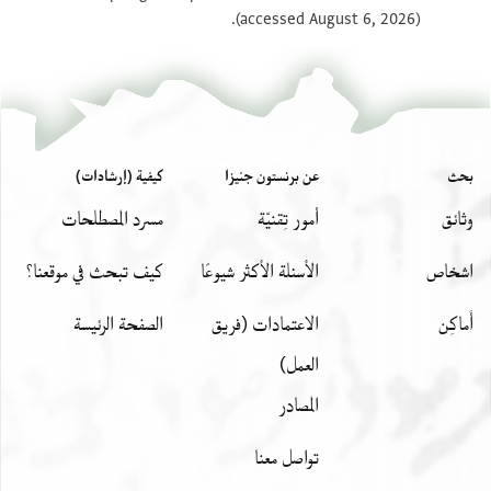
(accessed August 6, 2026).
عرض :
T-S 16.280
بحث
عن برنستون جنيزا
كيفية (إرشادات)
وثائق
أمور تِقنيّة
مسرد المصطلحات
اشخاص
الأسئلة الأكثر شيوعًا
كيف تبحث في موقعنا؟
أَماكِن
الاعتمادات (فريق
الصفحة الرئيسة
العمل)
المصادر
تواصل معنا