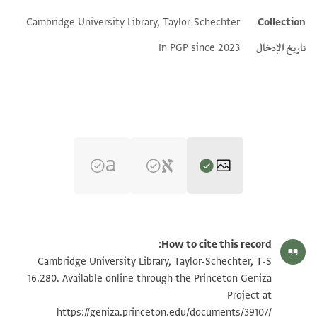
Additional metadata
Cambridge University Library, Taylor-Schechter
Collection
تاريخ الإدخال
In PGP since 2023
T-S 16.280 1v
تكبير و تدوير
How to cite this record:
T-S 16.280 1r
Cambridge University Library, Taylor-Schechter, T-S
16.280. Available online through the Princeton Geniza
Project at
بيان أذونات الصورة
https://geniza.princeton.edu/documents/39107/