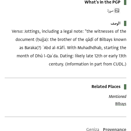
What's in the PGP
صورة
الوصف
Verso: Jottings, including a legal note: "the witnesses of the
document (ḥujja): the brother of the qāḍī of Bilbays known
as Baraka(?) ʿAbd al-Kāfī. With Muhadhdhab, starting the
month of Dhū l-Qaʿda. Dating: likely late 12th or early 13th
century. (Information in part from CUDL.)
Related Places
Mentioned
Bilbays
Geniza
Provenance