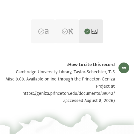
T-S Misc.8.68 1r
تكبير و تدوير
How to cite this record:
T-S Misc.8.68 1v
تكبير و تدوير
Cambridge University Library, Taylor-Schechter, T-S
Misc.8.68. Available online through the Princeton Geniza
Project at
بيان أذونات الصورة
https://geniza.princeton.edu/documents/39042/
(accessed August 8, 2026).