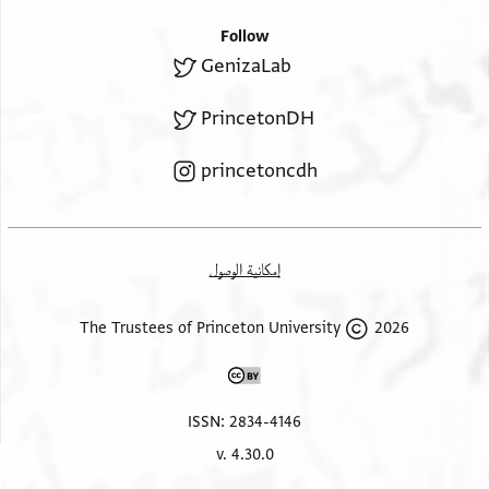
Follow
GenizaLab
PrincetonDH
princetoncdh
إمكانية الوصول
2026 The Trustees of Princeton University
ISSN: 2834-4146
v. 4.30.0