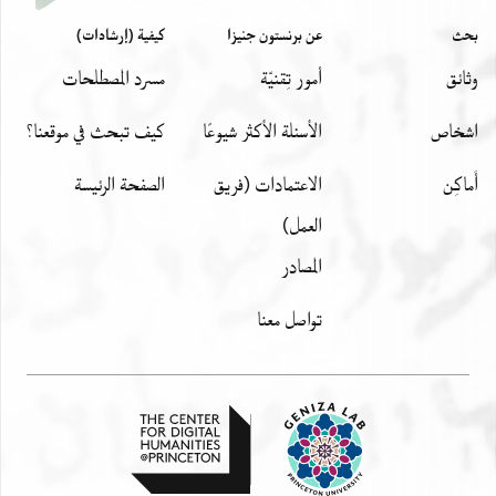
بحث
عن برنستون جنيزا
كيفية (إرشادات)
وثائق
أمور تِقنيّة
مسرد المصطلحات
اشخاص
الأسئلة الأكثر شيوعًا
كيف تبحث في موقعنا؟
أَماكِن
الاعتمادات (فريق
الصفحة الرئيسة
العمل)
المصادر
تواصل معنا