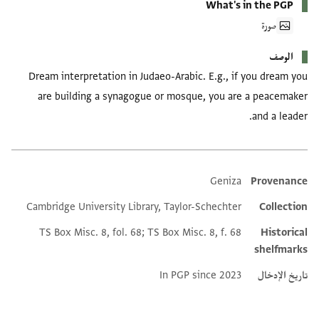
What's in the PGP
صورة
الوصف
Dream interpretation in Judaeo-Arabic. E.g., if you dream you
are building a synagogue or mosque, you are a peacemaker
and a leader.
Geniza
Provenance
Additional metadata
Cambridge University Library, Taylor-Schechter
Collection
TS Box Misc. 8, fol. 68; TS Box Misc. 8, f. 68
Historical
shelfmarks
تاريخ الإدخال
In PGP since 2023