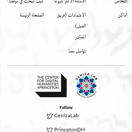
اشخاص
الأسئلة الأكثر شيوعًا
كيف تبحث في موقعنا؟
أَماكِن
الاعتمادات (فريق
الصفحة الرئيسة
العمل)
المصادر
تواصل معنا
Follow
GenizaLab
PrincetonDH