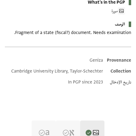
What's in the PGP
صورة
الوصف
Fragment of a state (fiscal?) document. Needs examination.
Geniza
Provenance
Additional metadata
Cambridge University Library, Taylor-Schechter
Collection
تاريخ الإدخال
In PGP since 2023