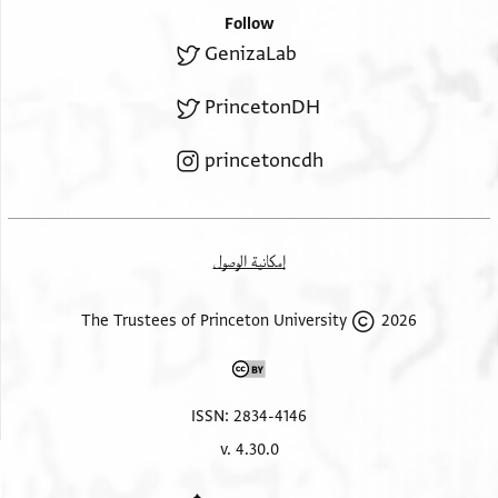
Follow
GenizaLab
PrincetonDH
princetoncdh
إمكانية الوصول
2026 The Trustees of Princeton University
ISSN: 2834-4146
v. 4.30.0