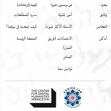
بحث
عن برنستون جنيزا
كيفية (إرشادات)
وثائق
أمور تِقنيّة
مسرد المصطلحات
اشخاص
الأسئلة الأكثر شيوعًا
كيف تبحث في موقعنا؟
أَماكِن
الاعتمادات (فريق
الصفحة الرئيسة
العمل)
المصادر
تواصل معنا