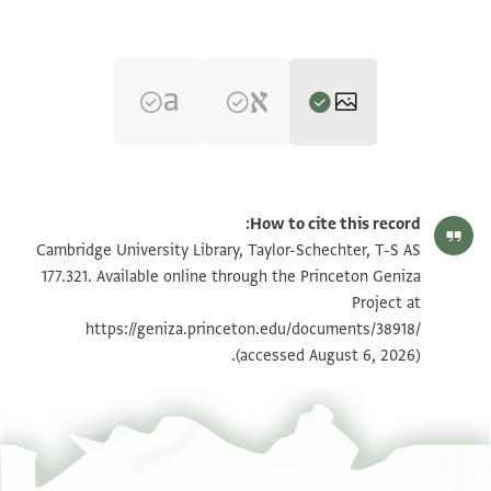
T-S AS 177.321 1r
تكبير و تدوير
How to cite this record:
T-S AS 177.321 1v
تكبير و تدوير
Cambridge University Library, Taylor-Schechter, T-S AS
177.321. Available online through the Princeton Geniza
Project at
بيان أذونات الصورة
https://geniza.princeton.edu/documents/38918/
(accessed August 6, 2026).