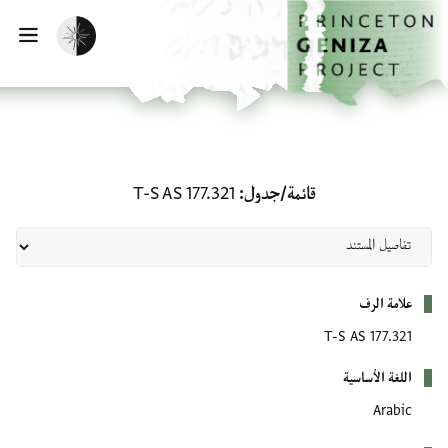
لصفحة الرئيسية
خطي إلى المحتوى الرئيسي
تفعيل الوضع المظلم
فتح 
قائمة/جدول: T-S AS 177.321
قائمة/جدول
T-S AS 177.321
بيانات التعريف
علامة الرف
T-S AS 177.321
اللغة الأساسية
Arabic