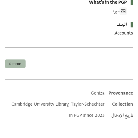
What's in the PGP
صورة
الوصف
Accounts.
العلامات
dimme
Geniza
Provenance
Additional metadata
Cambridge University Library, Taylor-Schechter
Collection
تاريخ الإدخال
In PGP since 2023