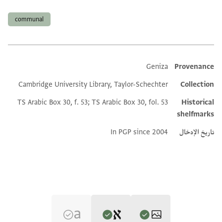
العلامات
communal
Geniza
Provenance
Additional metadata
Cambridge University Library, Taylor-Schechter
Collection
TS Arabic Box 30, f. 53; TS Arabic Box 30, fol. 53
Historical
shelfmarks
تاريخ الإدخال
In PGP since 2004