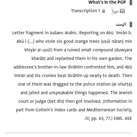
What's in the PGP
صورة
1 Transcription
الوصف
Letter fragment in Judaeo-Arabic. Reporting on Abū ʿImrān b.
Abū l-[...] who stole six good orange trees (uṣūl nāranj min
khiyār al-uṣūl) from a ruined small compound (duwyara
kharāb) and replanted them in his own garden. The
addressee's brother-in-law Ibrāhīm confronted him, and Abū
ʿImrān and his cronies beat Ibrāhīm up nearly to death. Then
one of them was dragged to the police station (al-shurṭa)
and jailed and unspeakable things happened. The Jewish
court or judge (bet din) then got involved. (Information in
part from Goitein's index cards and Mediterranean Society,
IV, pp. 63, 77.) EMS. ASE.