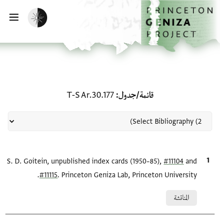
لصفحة الرئيسية
خطي إلى المحتوى الرئيسي
تفعيل الوضع المظلم
فتح 
منحة في قائمة/جدول: T-S Ar.30.177
قائمة/جدول
T-S Ar.30.177
and
#11104
الاقتباس المرجعي
S. D. Goitein, unpublished index cards (1950–85),
#11115
. Princeton Geniza Lab, Princeton University.
Relation to document
المناقشة