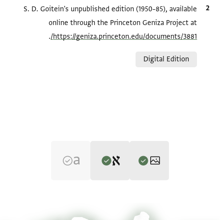
الاقتباس المرجعي
S. D. Goitein's unpublished edition (1950–85), available
online through the Princeton Geniza Project at
.
https://geniza.princeton.edu/documents/3881/
Relation to document
Digital Edition
Editor: Goitein, S. D.
T-S Ar.30.177 1v
تكبير و تدوير
S. D. Goitein's unpublished edition (1950–85).