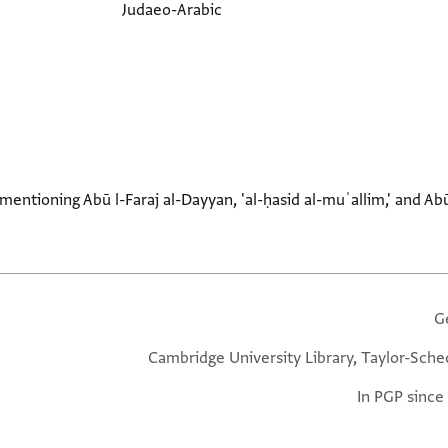
Judaeo-Arabic
 mentioning Abū l-Faraj al-Dayyan, 'al-ḥasid al-muʿallim,' and Ab
G
Cambridge University Library, Taylor-Sche
In PGP since