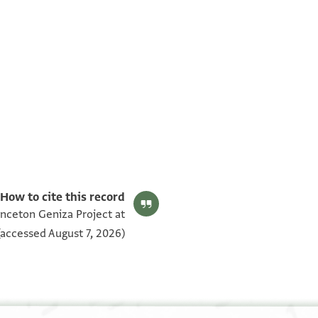
T-S AS 150.108 1v
T-S AS 150.108 1r
بيان أذونات الصورة
How to cite this record:
inceton Geniza Project at
accessed August 7, 2026).