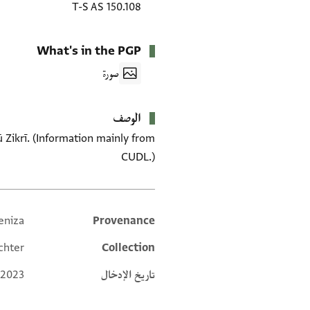
T-S AS 150.108
What's in the PGP
صورة
الوصف
ū Zikrī. (Information mainly from
CUDL.)
eniza
Provenance
Additional metadata
chter
Collection
تاريخ الإدخال
 2023