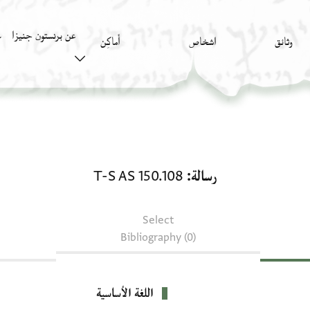
عن برنستون جنيزا
وثائق
اشخاص
أَماكِن
ك
رسالة: T-S AS 150.108
رسالة
T-S AS 150.108
Select
Bibliography (0)
اللغة الأساسية