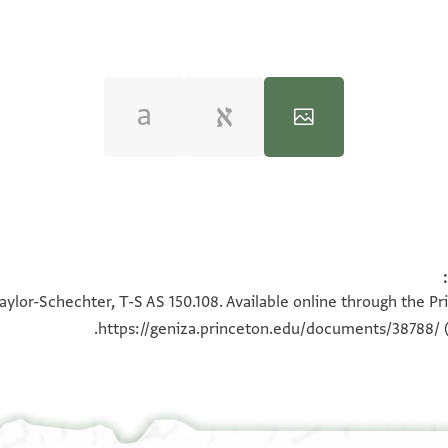
100%
100%
aylor-Schechter, T-S AS 150.108. Available online through the Pr
https://geniza.princeton.edu/documents/38788/
(