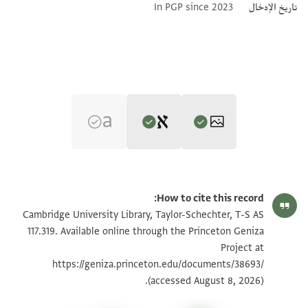
تاريخ الإدخال
In PGP since 2023
Editor: Umrethwala, Yusuf
T-S AS 117.319 1r
تكبير و تدوير
Yusuf Umrethwala's digital edition (2023).
How to cite this record:
T-S AS 117.319 1v
تكبير و تدوير
Cambridge University Library, Taylor-Schechter, T-S AS
Verso
117.319. Available online through the Princeton Geniza
بان هذه الموضع ايامـ[
Project at
بيان أذونات الصورة
مضى للعبد وله فيه عدة سنين وكان فيه متفـ[
https://geniza.princeton.edu/documents/38693/
]...الطريق ممن زال فيك يذبحه[
(accessed August 8, 2026).
]....المذكور...