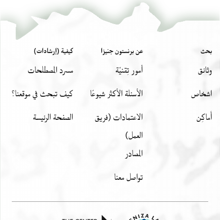
بحث
عن برنستون جنيزا
كيفية (إرشادات)
وثائق
أمور تِقنيّة
مسرد المصطلحات
اشخاص
الأسئلة الأكثر شيوعًا
كيف تبحث في موقعنا؟
أَماكِن
الاعتمادات (فريق
الصفحة الرئيسة
العمل)
المصادر
تواصل معنا