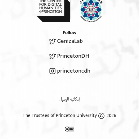
Follow
GenizaLab
PrincetonDH
princetoncdh
إمكانية الوصول
2026 The Trustees of Princeton University