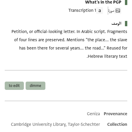
What's in the PGP
صورة
1 Transcription
الوصف
Petition, or official-looking letter. In Arabic script. Fragments
of four lines are preserved. Mentions "the place... the slave
has been there for several years... the road..." Reused for
Hebrew literary text.
العلامات
to edit
dimme
Geniza
Provenance
Additional metadata
Cambridge University Library, Taylor-Schechter
Collection