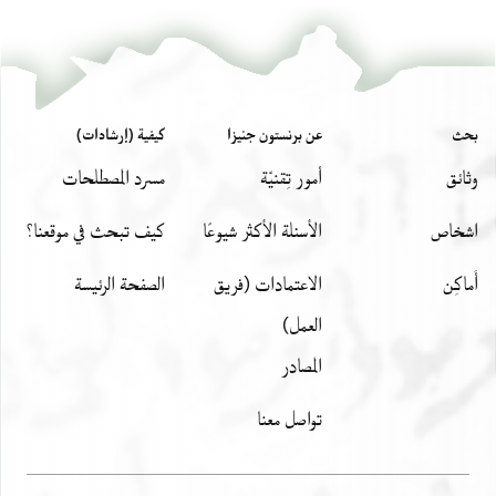
بحث
عن برنستون جنيزا
كيفية (إرشادات)
وثائق
أمور تِقنيّة
مسرد المصطلحات
اشخاص
الأسئلة الأكثر شيوعًا
كيف تبحث في موقعنا؟
أَماكِن
الاعتمادات (فريق
الصفحة الرئيسة
العمل)
المصادر
تواصل معنا