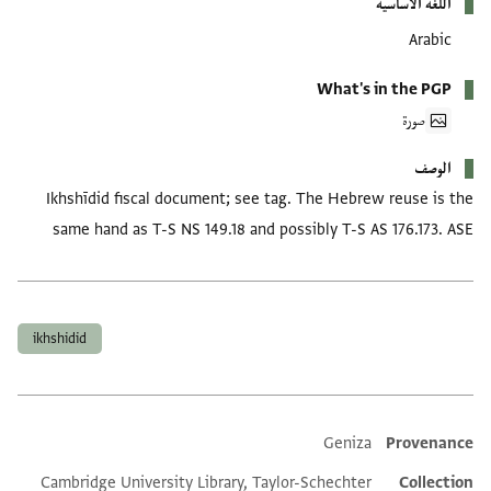
اللغة الأساسية
Arabic
What's in the PGP
صورة
الوصف
Ikhshīdid fiscal document; see tag. The Hebrew reuse is the
same hand as T-S NS 149.18 and possibly T-S AS 176.173. ASE
العلامات
ikhshidid
Geniza
Provenance
Additional metadata
Cambridge University Library, Taylor-Schechter
Collection