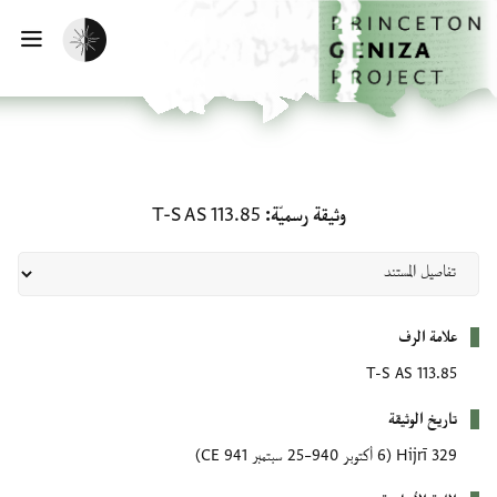
لصفحة الرئيسية
خطي إلى المحتوى الرئيسي
تفعيل الوضع المظلم
فتح 
وثيقة رسميّة: T-S AS 113.85
وثيقة رسميّة
T-S AS 113.85
بيانات التعريف
علامة الرف
T-S AS 113.85
تاريخ الوثيقة
329 Hijrī
(6 أكتوبر 940–25 سبتمبر 941 CE)