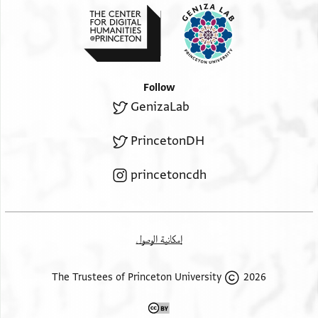
Follow
GenizaLab
PrincetonDH
princetoncdh
إمكانية الوصول
2026 The Trustees of Princeton University