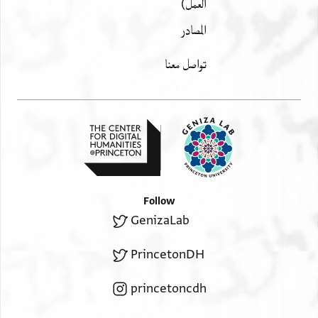
العمل)
المصادر
تواصل معنا
Follow
GenizaLab
PrincetonDH
princetoncdh