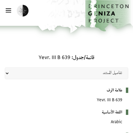
الصفحة الرئيسية
تخطي إلى المحتوى الرئيسي
تفعيل الوضع المظلم
فتح
قائمة/جدول: Yevr. III B 639
قائمة/جدول
Yevr. III B 639
بيانات التعريف
علامة الرف
Yevr. III B 639
اللغة الأساسية
Arabic