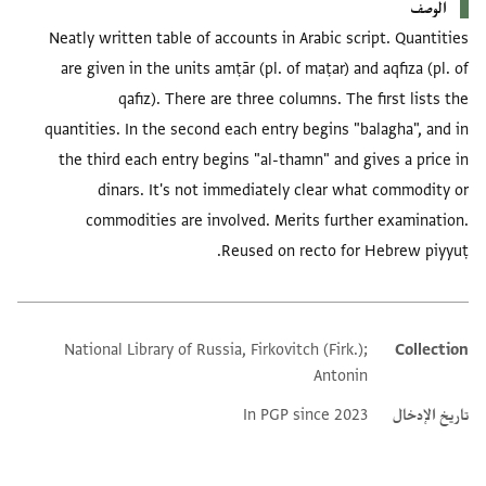
الوصف
Neatly written table of accounts in Arabic script. Quantities
are given in the units amṭār (pl. of maṭar) and aqfiza (pl. of
qafiz). There are three columns. The first lists the
quantities. In the second each entry begins "balagha", and in
the third each entry begins "al-thamn" and gives a price in
dinars. It's not immediately clear what commodity or
commodities are involved. Merits further examination.
Reused on recto for Hebrew piyyuṭ.
National Library of Russia, Firkovitch (Firk.);
Collection
Additional metadata
Antonin
تاريخ الإدخال
In PGP since 2023