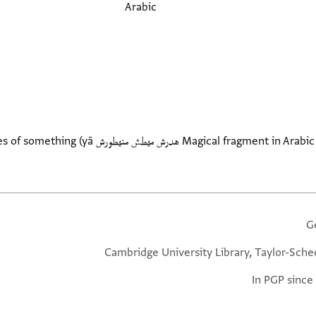
Arabic
gical fragment in Arabic script. Mentions names such as
G
Cambridge University Library, Taylor-Sche
In PGP since