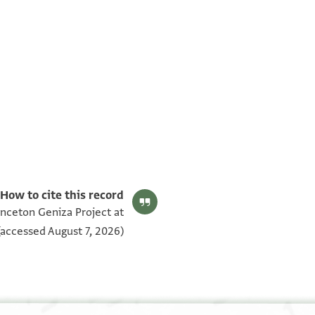
T-S AS 184.30 1v
T-S AS 184.30 1r
بيان أذونات الصورة
How to cite this record:
inceton Geniza Project at
accessed August 7, 2026).