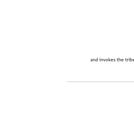
Ma هدرش مهطش منهطورش and invokes the tribes of something (yā