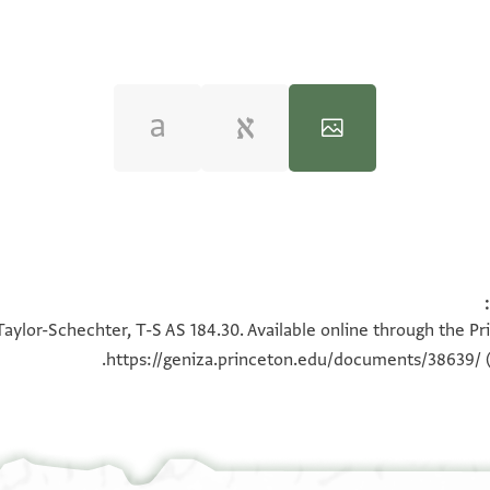
100%
100%
Taylor-Schechter, T-S AS 184.30. Available online through the Pr
https://geniza.princeton.edu/documents/38639/
(