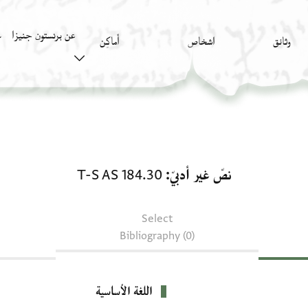
عن برنستون جنيزا
وثائق
اشخاص
أَماكِن
ك
نصّ غير أدبيّ: T-S AS 184.30
نصّ غير أدبيّ
T-S AS 184.30
Select
Bibliography (0)
اللغة الأساسية