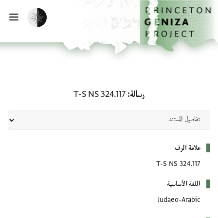
لصفحة الرئيسية
خطي إلى المحتوى الرئيسي
تفعيل الوضع المظلم
فتح 
رسالة: T-S NS 324.117
رسالة
T-S NS 324.117
بيانات التعريف
علامة الرف
T-S NS 324.117
اللغة الأساسية
Judaeo-Arabic