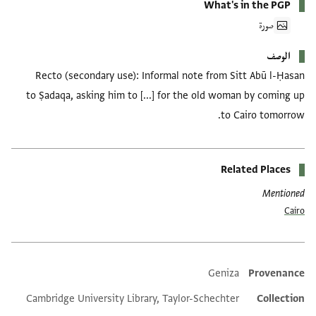
What's in the PGP
صورة
الوصف
Recto (secondary use): Informal note from Sitt Abū l-Ḥasan
to Ṣadaqa, asking him to [...] for the old woman by coming up
to Cairo tomorrow.
Related Places
Mentioned
Cairo
Geniza
Provenance
Additional metadata
Cambridge University Library, Taylor-Schechter
Collection