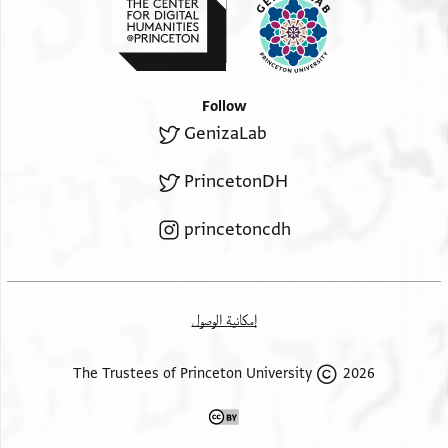
Follow
GenizaLab
PrincetonDH
princetoncdh
إمكانية الوصول
2026 The Trustees of Princeton University