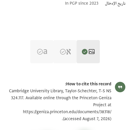
تاريخ الإدخال
In PGP since 2023
T-S NS 324.117 1r
تكبير و تدوير
How to cite this record:
T-S NS 324.117 1v
Cambridge University Library, Taylor-Schechter, T-S NS
324.117. Available online through the Princeton Geniza
Project at
بيان أذونات الصورة
https://geniza.princeton.edu/documents/38318/
(accessed August 7, 2026).
عرض :
T-S NS 324.117