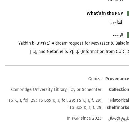
What's in the PGP
صورة
الوصف
A dream request for Mevasser b. Baladīn (בלדין), Yakhin b.
[...], and Netanʾel b. Y[...]. (Information from CUDL.)
Geniza
Provenance
Additional metadata
Cambridge University Library, Taylor-Schechter
Collection
TS K, 1, fol. 29; TS Box K, 1, fol. 29; TS K, 1, f. 29;
Historical
TS Box K, 1, f. 29
shelfmarks
تاريخ الإدخال
In PGP since 2023