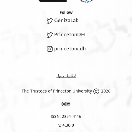
Follow
GenizaLab
PrincetonDH
princetoncdh
إمكانية الوصول
2026 The Trustees of Princeton University
ISSN: 2834-4146
v. 4.30.0