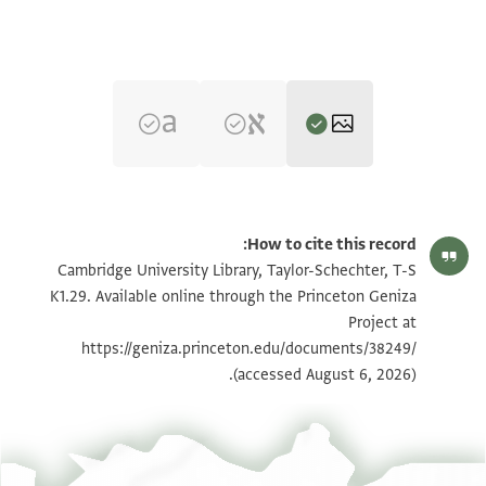
T-S K1.29 1r
تكبير و تدوير
How to cite this record:
T-S K1.29 1v
تكبير و تدوير
Cambridge University Library, Taylor-Schechter, T-S
K1.29. Available online through the Princeton Geniza
Project at
بيان أذونات الصورة
https://geniza.princeton.edu/documents/38249/
(accessed August 6, 2026).