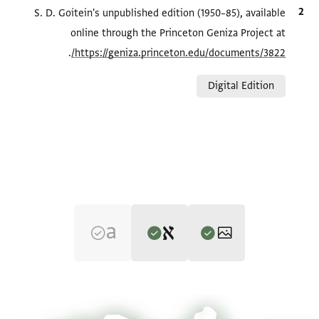
الاقتباس المرجعي
S. D. Goitein's unpublished edition (1950–85), available
online through the Princeton Geniza Project at
.
https://geniza.princeton.edu/documents/3822/
Relation to document
Digital Edition
Editor: Goitein, S. D.
T-S 8J37.10 1r
تكبير و تدوير
S. D. Goitein's unpublished edition (1950–85).