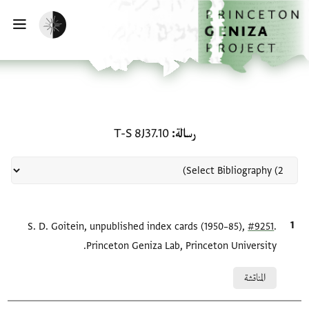
لصفحة الرئيسية
خطي إلى المحتوى الرئيسي
تفعيل الوضع المظلم
فتح 
منحة في رسالة: T-S 8J37.10
رسالة
T-S 8J37.10
.
#9251
الاقتباس المرجعي
S. D. Goitein, unpublished index cards (1950–85),
Princeton Geniza Lab, Princeton University.
Relation to document
المناقشة