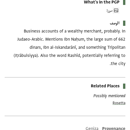
What's in the PGP
صورة
الوصف
Business accounts of a wealthy merchant, probably. In
Judaeo-Arabic. Mentions Ibn Naḥum, the large sum of 662
dinars, Ibn al-Iskandarānī, and something Tripolitan
(Iṭrābulsiyya). Also the word Rashīd, potentially referring to
the city.
Related Places
Possibly mentioned
Rosetta
Geniza
Provenance