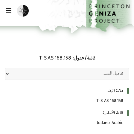
لصفحة الرئيسية
خطي إلى المحتوى الرئيسي
تفعيل الوضع المظلم
فتح 
قائمة/جدول: T-S AS 168.158
قائمة/جدول
T-S AS 168.158
بيانات التعريف
علامة الرف
T-S AS 168.158
اللغة الأساسية
Judaeo-Arabic