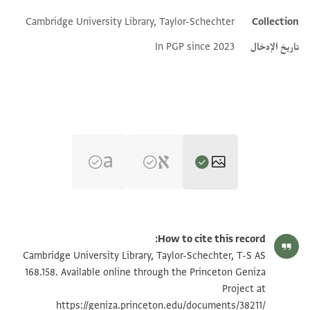
Additional metadata
Cambridge University Library, Taylor-Schechter
Collection
تاريخ الإدخال
In PGP since 2023
T-S AS 168.158 1r
تكبير و تدوير
How to cite this record:
T-S AS 168.158 1v
تكبير و تدوير
Cambridge University Library, Taylor-Schechter, T-S AS
168.158. Available online through the Princeton Geniza
Project at
بيان أذونات الصورة
https://geniza.princeton.edu/documents/38211/