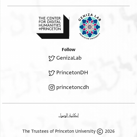
Follow
GenizaLab
PrincetonDH
princetoncdh
إمكانية الوصول
2026 The Trustees of Princeton University