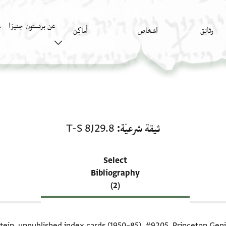
عن برنستون جنيزا
وثائق
اشخاص
أَماكِن
ك
منحة في ثيقة شرعيّة: T-S 8J29.8
ثيقة شرعيّة
T-S 8J29.8
Select
Bibliography
(2)
itein, unpublished index cards (1950–85),
#9205
. Princeton Geni