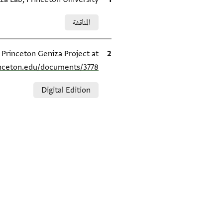
Relation to document
المناقشة
الاقتباس المرجعي
e Princeton Geniza Project at
inceton.edu/documents/3778/
Relation to document
Digital Edition