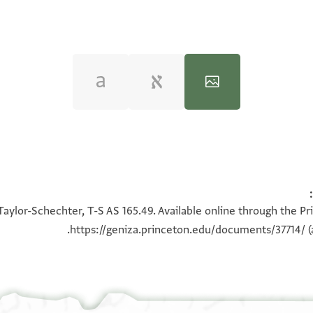
100%
100%
Taylor-Schechter, T-S AS 165.49. Available online through the Pr
https://geniza.princeton.edu/documents/37714/
(