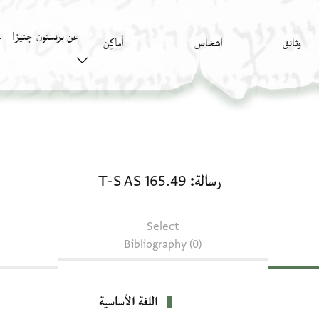
عن برنستون جنيزا
وثائق
اشخاص
أَماكِن
ك
رسالة: T-S AS 165.49
رسالة
T-S AS 165.49
Select
Bibliography (0)
اللغة الأساسية