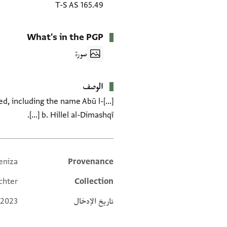
T-S AS 165.49
What's in the PGP
صورة
الوصف
d, including the name Abū l-[...]
[...] b. Hillel al-Dimashqī.
eniza
Provenance
Additional metadata
chter
Collection
تاريخ الإدخال
 2023