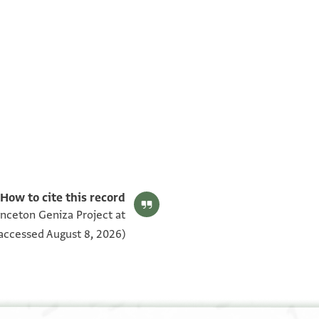
T-S AS 165.49 1v
T-S AS 165.49 1r
بيان أذونات الصورة
How to cite this record:
inceton Geniza Project at
accessed August 8, 2026).