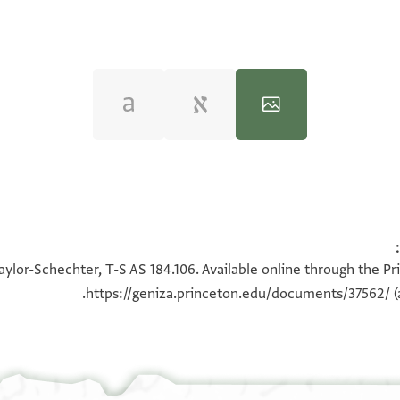
100%
100%
aylor-Schechter, T-S AS 184.106. Available online through the Pr
https://geniza.princeton.edu/documents/37562/
(