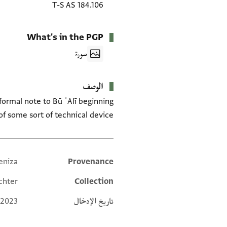
T-S AS 184.106
What's in the PGP
صورة
الوصف
f some sort of technical device.
eniza
Provenance
Additional metadata
chter
Collection
تاريخ الإدخال
 2023