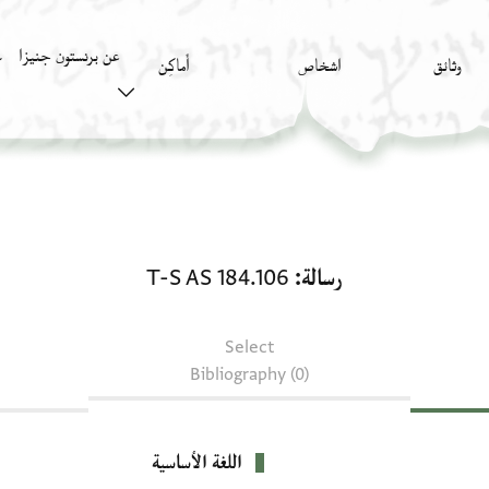
عن برنستون جنيزا
وثائق
اشخاص
أَماكِن
ك
رسالة: T-S AS 184.106
رسالة
T-S AS 184.106
Select
Bibliography (0)
اللغة الأساسية