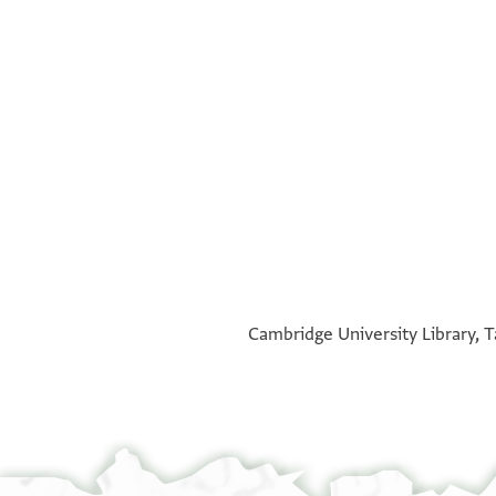
°
°
Cambridge University Library, T