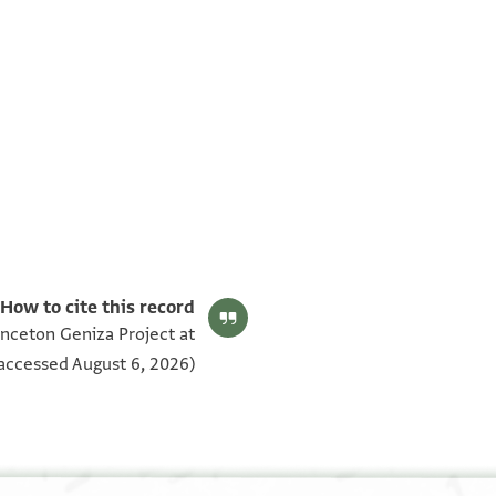
T-S AS 184.106 1v
T-S AS 184.106 1r
بيان أذونات الصورة
How to cite this record:
inceton Geniza Project at
accessed August 6, 2026).