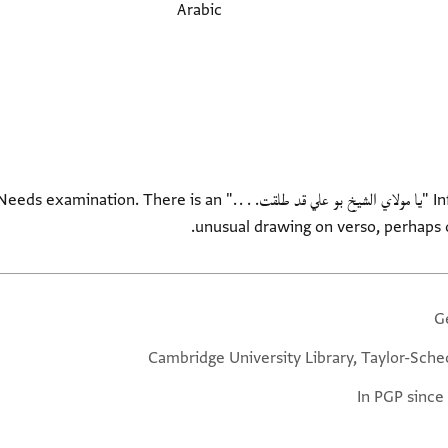
Arabic
Informal note to Bū ʿAlī beginning "يا مولاي الشيخ بو علي قد طلقت. . . ." 
unusual drawing on verso, perhaps o
G
Cambridge University Library, Taylor-Sche
In PGP since