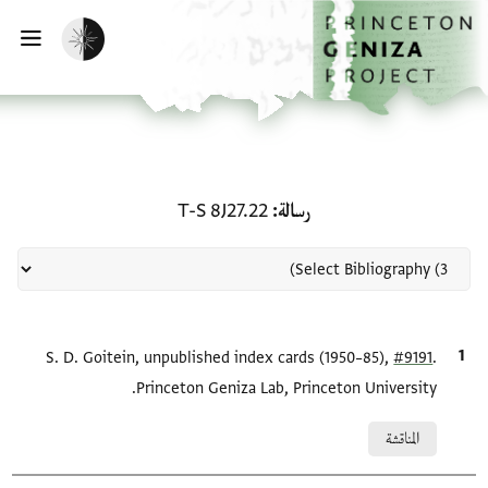
لصفحة الرئيسية
خطي إلى المحتوى الرئيسي
تفعيل الوضع المظلم
فتح 
منحة في رسالة: T-S 8J27.22
رسالة
T-S 8J27.22
.
#9191
الاقتباس المرجعي
S. D. Goitein, unpublished index cards (1950–85),
Princeton Geniza Lab, Princeton University.
Relation to document
المناقشة