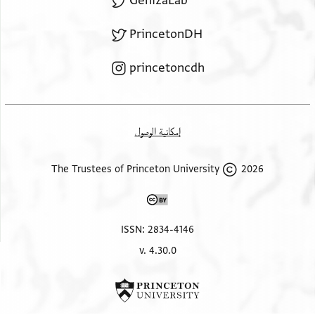
GenizaLab
PrincetonDH
princetoncdh
إمكانية الوصول
2026 The Trustees of Princeton University
ISSN: 2834-4146
v. 4.30.0