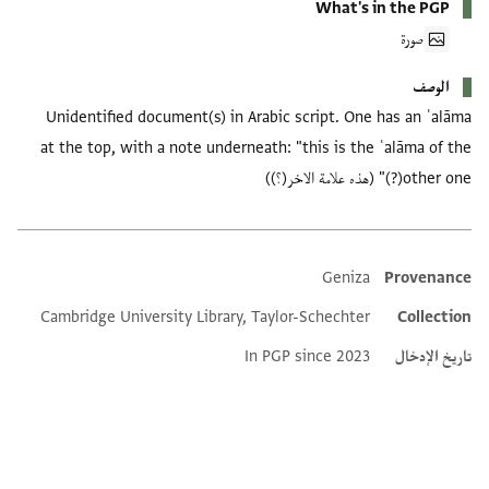
What's in the PGP
صورة
الوصف
Unidentified document(s) in Arabic script. One has an ʿalāma
at the top, with a note underneath: "this is the ʿalāma of the
other one(?)" (هذه علامة الاخر(؟))
Geniza
Provenance
Additional metadata
Cambridge University Library, Taylor-Schechter
Collection
تاريخ الإدخال
In PGP since 2023