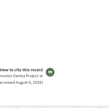
T-S AS 176.457 1v
T-S AS 176.457 1r
بيان أذونات الصورة
How to cite this record:
inceton Geniza Project at
accessed August 6, 2026).