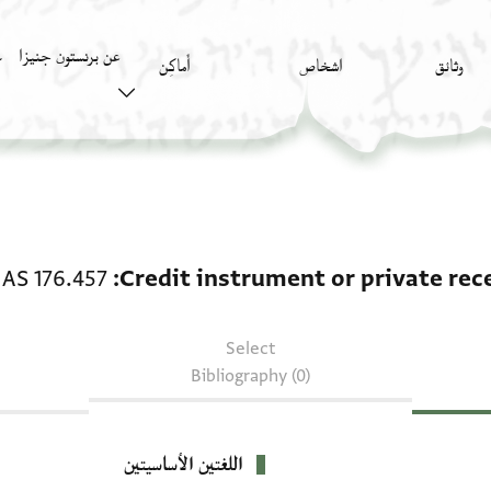
عن برنستون جنيزا
وثائق
اشخاص
أَماكِن
ك
receipt: T-S AS 176.457
 AS 176.457
Credit instrument or private rec
Select
Bibliography (0)
اللغتين الأساسيتين