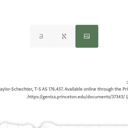
100%
100%
aylor-Schechter, T-S AS 176.457. Available online through the Pr
https://geniza.princeton.edu/documents/37343/
(