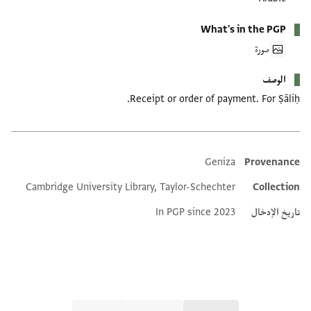
What's in the PGP
صورة
الوصف
Receipt or order of payment. For Ṣāliḥ.
Geniza
Provenance
Additional metadata
Cambridge University Library, Taylor-Schechter
Collection
تاريخ الإدخال
In PGP since 2023