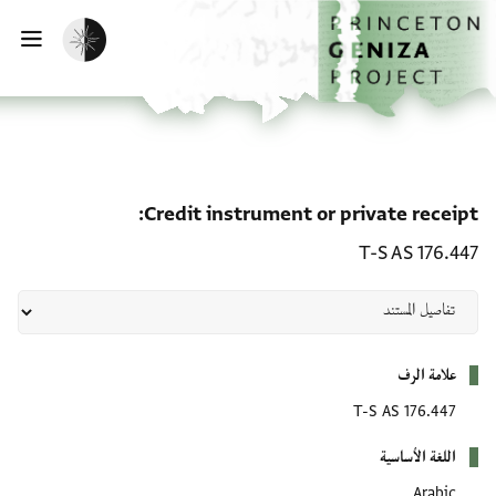
لصفحة الرئيسية
خطي إلى المحتوى الرئيسي
تفعيل الوضع المظلم
فتح 
e receipt: T-S AS 176.447
Credit instrument or private receipt
T-S AS 176.447
بيانات التعريف
علامة الرف
T-S AS 176.447
اللغة الأساسية
Arabic