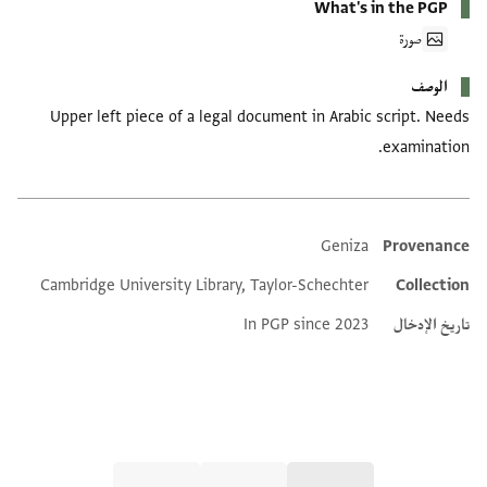
What's in the PGP
صورة
الوصف
Upper left piece of a legal document in Arabic script. Needs
examination.
Geniza
Provenance
Additional metadata
Cambridge University Library, Taylor-Schechter
Collection
تاريخ الإدخال
In PGP since 2023