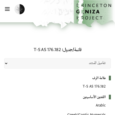
لصفحة الرئيسية
خطي إلى المحتوى الرئيسي
تفعيل الوضع المظلم
فتح 
قائمة/جدول: T-S AS 176.182
قائمة/جدول
T-S AS 176.182
بيانات التعريف
علامة الرف
T-S AS 176.182
اللغتين الأساسيتين
Arabic
Greek/Coptic Numerals