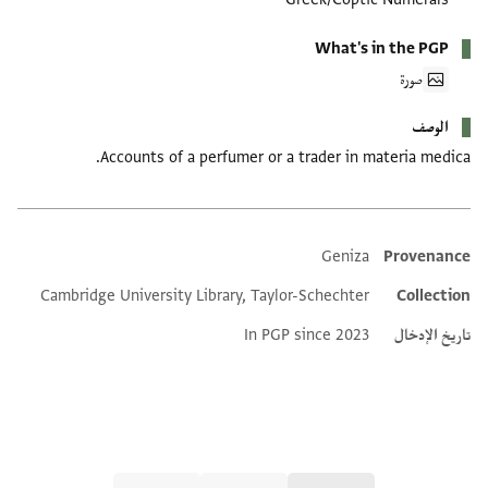
What's in the PGP
صورة
الوصف
Accounts of a perfumer or a trader in materia medica.
Geniza
Provenance
Additional metadata
Cambridge University Library, Taylor-Schechter
Collection
تاريخ الإدخال
In PGP since 2023