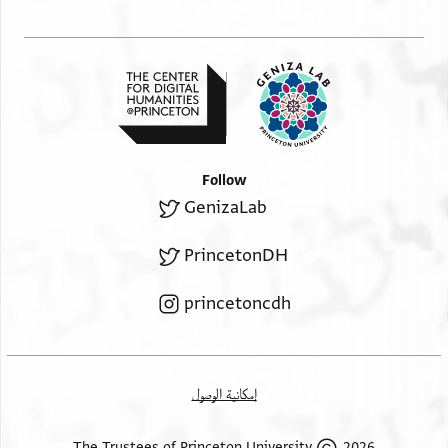
Follow
GenizaLab
PrincetonDH
princetoncdh
إمكانية الوصول
2026 The Trustees of Princeton University