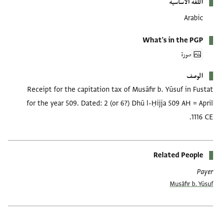
اللغة الأساسية
Arabic
What's in the PGP
صورة
الوصف
Receipt for the capitation tax of Musāfir b. Yūsuf in Fustat
for the year 509. Dated: 2 (or 6?) Dhū l-Ḥijja 509 AH = April
1116 CE.
Related People
Payer
Musāfir b. Yūsuf