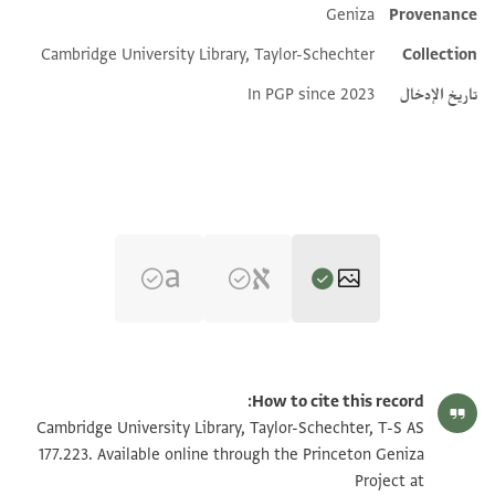
Geniza
Provenance
Additional metadata
Cambridge University Library, Taylor-Schechter
Collection
تاريخ الإدخال
In PGP since 2023
T-S AS 177.223 1r
تكبير و تدوير
How to cite this record:
T-S AS 177.223 1v
تكبير و تدوير
Cambridge University Library, Taylor-Schechter, T-S AS
177.223. Available online through the Princeton Geniza
Project at
بيان أذونات الصورة