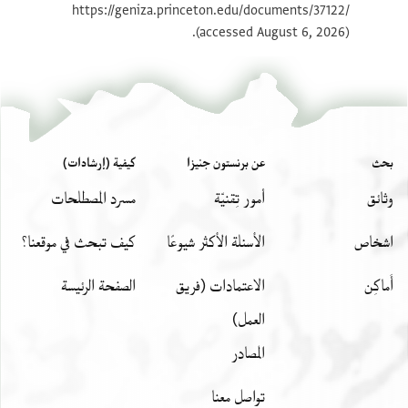
https://geniza.princeton.edu/documents/37122/
(accessed August 6, 2026).
بحث
عن برنستون جنيزا
كيفية (إرشادات)
وثائق
أمور تِقنيّة
مسرد المصطلحات
اشخاص
الأسئلة الأكثر شيوعًا
كيف تبحث في موقعنا؟
أَماكِن
الاعتمادات (فريق
الصفحة الرئيسة
العمل)
المصادر
تواصل معنا