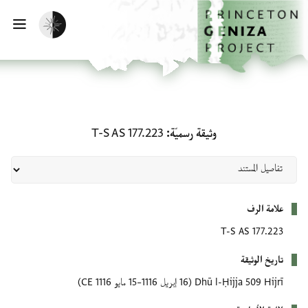
لصفحة الرئيسية
خطي إلى المحتوى الرئيسي
تفعيل الوضع المظلم
فتح 
وثيقة رسميّة: T-S AS 177.223
وثيقة رسميّة
T-S AS 177.223
بيانات التعريف
علامة الرف
T-S AS 177.223
تاريخ الوثيقة
Dhū l-Ḥijja 509 Hijrī
(16 إبريل 1116–15 مايو 1116 CE)