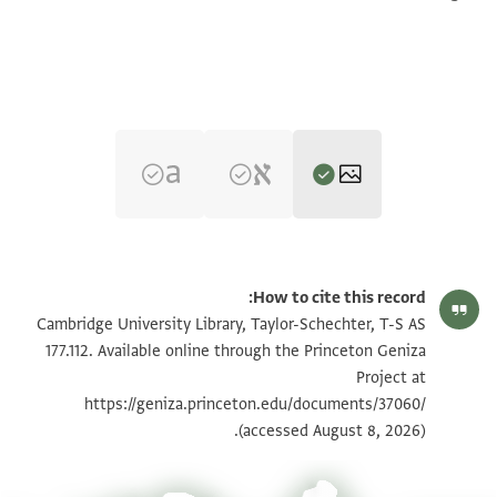
T-S AS 177.112 1r
تكبير و تدوير
How to cite this record:
T-S AS 177.112 1v
تكبير و تدوير
Cambridge University Library, Taylor-Schechter, T-S AS
177.112. Available online through the Princeton Geniza
Project at
بيان أذونات الصورة
https://geniza.princeton.edu/documents/37060/
(accessed August 8, 2026).