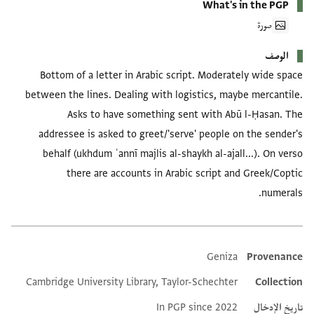
What's in the PGP
صورة
الوصف
Bottom of a letter in Arabic script. Moderately wide space
between the lines. Dealing with logistics, maybe mercantile.
Asks to have something sent with Abū l-Ḥasan. The
addressee is asked to greet/'serve' people on the sender's
behalf (ukhdum ʿannī majlis al-shaykh al-ajall...). On verso
there are accounts in Arabic script and Greek/Coptic
numerals.
Geniza
Provenance
Additional metadata
Cambridge University Library, Taylor-Schechter
Collection
تاريخ الإدخال
In PGP since 2022