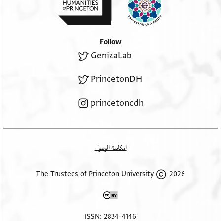
Follow
GenizaLab
PrincetonDH
princetoncdh
إمكانية الوصول
2026 The Trustees of Princeton University
ISSN: 2834-4146