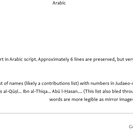
Arabic
ort in Arabic script. Approximately 6 lines are preserved, but v
t of names (likely a contributions list) with numbers in Judaeo-Ar
s al-Qūṣī... Ibn al-Thiqa... Abū l-Ḥasan.... (This list also bled t
words are more legible as mirror images 
G