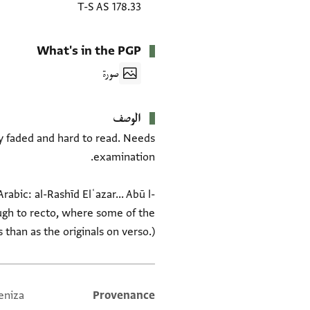
T-S AS 178.33
What's in the PGP
صورة
الوصف
ery faded and hard to read. Needs
abic: al-Rashīd Elʿazar... Abū l-
hrough to recto, where some of the
than as the originals on verso.)
eniza
Provenance
Additional metadata