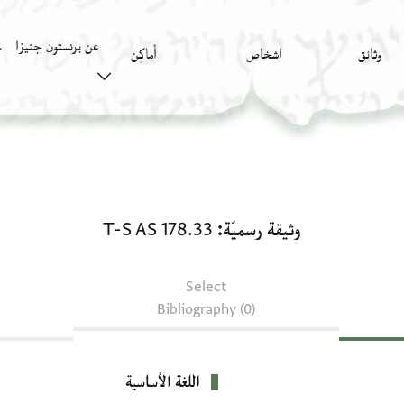
عن برنستون جنيزا
وثائق
اشخاص
أَماكِن
ك
وثيقة رسميّة: T-S AS 178.33
وثيقة رسميّة
T-S AS 178.33
Select
Bibliography (0)
اللغة الأساسية