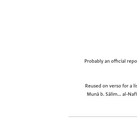
Probably an official rep
Reused on verso for a lis
Munā b. Sālim... al-Nafī