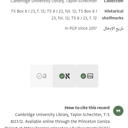
Cambridge University Library, Taylor-Schechter
Collection
TS Box 8 J 23, f. 12; TS 8 J 23, fol. 12; TS Box 8 J
Historical
23, fol. 12; TS 8 J 23, f. 12
shelfmarks
تاريخ الإدخال
In PGP since 2017
Editor: Goitein, S. D.
T-S 8J23.12 1r
تكبير و تدوير
S. D. Goitein's unpublished edition (1950–85).
How to cite this record:
עבדנא
T-S 8J23.12 1v
تكبير و تدوير
Cambridge University Library, Taylor-Schechter, T-S
verso
בר מאיר
8J23.12. Available online through the Princeton Geniza
ואנת תעלם מא י.טני עליה