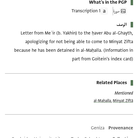
What's in the PGP
صورة
1 Transcription
الوصف
Letter from Meʾir (b. Yakhin) to the ḥaver Abu al-Ghayth,
apologizing for not being able to come to Minyat Zifta
because he has been detained in al-Maḥalla. (Information in
part from Goitein's index card)
Related Places
Mentioned
al-Maḥalla
,
Minyat Ziftā
Geniza
Provenance
Additional metadata