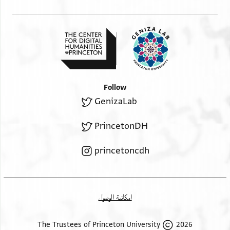
Follow
GenizaLab
PrincetonDH
princetoncdh
إمكانية الوصول
2026 The Trustees of Princeton University