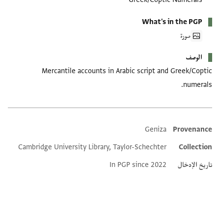
What's in the PGP
صورة
الوصف
Mercantile accounts in Arabic script and Greek/Coptic
numerals.
Geniza
Provenance
Additional metadata
Cambridge University Library, Taylor-Schechter
Collection
تاريخ الإدخال
In PGP since 2022