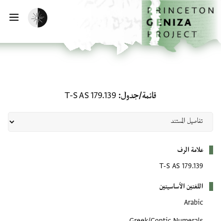
لصفحة الرئيسية
خطي إلى المحتوى الرئيسي
تفعيل الوضع المظلم
فتح 
قائمة/جدول: T-S AS 179.139
قائمة/جدول
T-S AS 179.139
بيانات التعريف
علامة الرف
T-S AS 179.139
اللغتين الأساسيتين
Arabic
Greek/Coptic Numerals