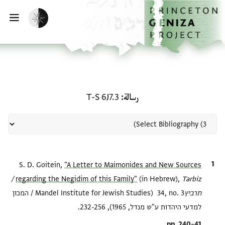
لصفحة الرئيسية
خطي إلى المحتوى الرئيسي
تفعيل الوضع المظلم
فتح 
منحة في رسالة: T-S 6J7.3
رسالة
T-S 6J7.3
الاقتباس المرجعي
"A Letter to Maimonides and New Sources
S. D. Goitein,
Tarbiz /
regarding the Negidim of this Family‎"
(in Hebrew),
תרביץ‎
34, no. 3 (Mandel Institute for Jewish Studies / המכון
למדעי היהדות ע"ש מנדל, 1965), 232-256.
Location in source
pp. 240–41