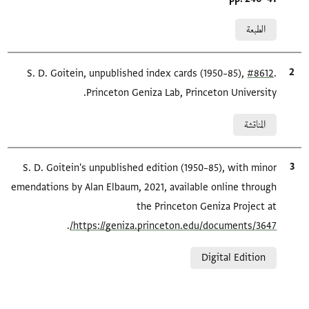
Relation to document
الطبعة
.
#8612
الاقتباس المرجعي
S. D. Goitein, unpublished index cards (1950–85),
Princeton Geniza Lab, Princeton University.
Relation to document
المناقشة
الاقتباس المرجعي
S. D. Goitein's unpublished edition (1950–85), with minor
emendations by Alan Elbaum, 2021, available online through
the Princeton Geniza Project at
.
https://geniza.princeton.edu/documents/3647/
Relation to document
Digital Edition